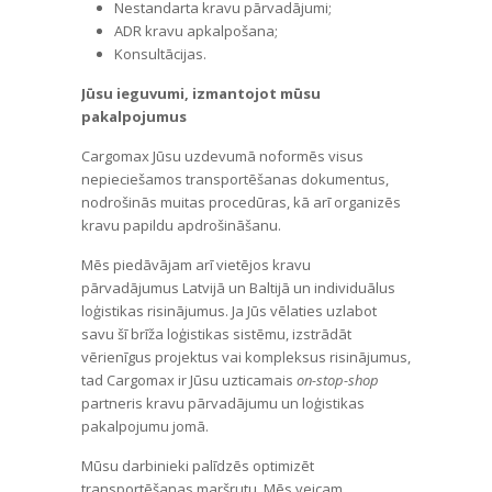
Nestandarta kravu pārvadājumi;
ADR kravu apkalpošana;
Konsultācijas.
Jūsu ieguvumi, izmantojot mūsu
pakalpojumus
Cargomax Jūsu uzdevumā noformēs visus
nepieciešamos transportēšanas dokumentus,
nodrošinās muitas procedūras, kā arī organizēs
kravu papildu apdrošināšanu.
Mēs piedāvājam arī vietējos kravu
pārvadājumus Latvijā un Baltijā un individuālus
loģistikas risinājumus. Ja Jūs vēlaties uzlabot
savu šī brīža loģistikas sistēmu, izstrādāt
vērienīgus projektus vai kompleksus risinājumus,
tad Cargomax ir Jūsu uzticamais
on-stop-shop
partneris kravu pārvadājumu un loģistikas
pakalpojumu jomā.
Mūsu darbinieki palīdzēs optimizēt
transportēšanas maršrutu. Mēs veicam