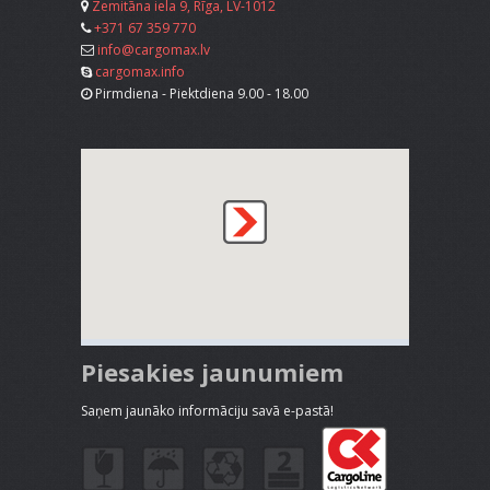
Zemitāna iela 9, Rīga, LV-1012
+371 67 359 770
info@cargomax.lv
cargomax.info
Pirmdiena - Piektdiena 9.00 - 18.00
Piesakies jaunumiem
Saņem jaunāko informāciju savā e-pastā!