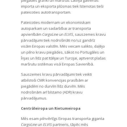
piegādes grafiki un maršruti. Latvijā galvenās
importa un eksporta plūsmas tiek īstenotas tieši
pateicoties autotransportam.
Pateicoties modernam un ekonomiskam
autoparkam un sadarbībai ar transporta
apvienībām
CargoLine
un
ELVIS
, sauszemes kravu
pārvadājumi tiek nodrošināti no/uz gandrīz
visām Eiropas valstīm. Mēs veicam salikto, daļējo
un pilno kravu piegādes, sākot no Portugāles un
Īrijas un līdz pat Itālijai un Turcijai, aptverot plašas
maršrutu sistēmas visā Eiropas Savienībā.
Sauszemes kravu pārvadājumi tiek veikti
atbilstoši CMR konvencijas prasībām ar
piegādēm no durvīm līdz durvīm. Mēs
nodrošinām arī bīstamo (ADR) kravu
pārvadājumus.
Centrāleiropa un Rietumeiropa
Mēs esam pilnvērtīgs Eiropas transporta giganta
CargoLine
un
ELVIS
partneris, tāpēc mēs