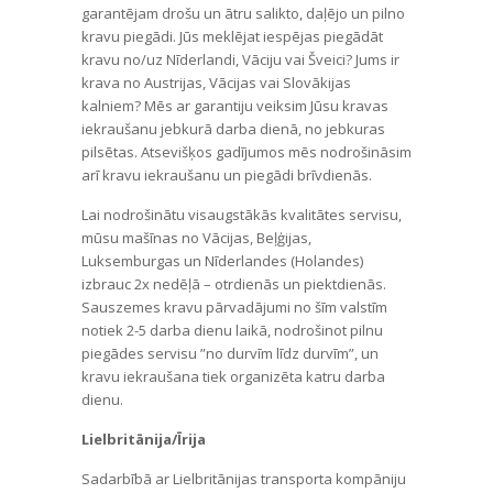
garantējam drošu un ātru salikto, daļējo un pilno
kravu piegādi. Jūs meklējat iespējas piegādāt
kravu no/uz Nīderlandi, Vāciju vai Šveici? Jums ir
krava no Austrijas, Vācijas vai Slovākijas
kalniem? Mēs ar garantiju veiksim Jūsu kravas
iekraušanu jebkurā darba dienā, no jebkuras
pilsētas. Atsevišķos gadījumos mēs nodrošināsim
arī kravu iekraušanu un piegādi brīvdienās.
Lai nodrošinātu visaugstākās kvalitātes servisu,
mūsu mašīnas no Vācijas, Beļģijas,
Luksemburgas un Nīderlandes (Holandes)
izbrauc 2x nedēļā – otrdienās un piektdienās.
Sauszemes kravu pārvadājumi no šīm valstīm
notiek 2-5 darba dienu laikā, nodrošinot pilnu
piegādes servisu ”no durvīm līdz durvīm”, un
kravu iekraušana tiek organizēta katru darba
dienu.
Lielbritānija/Īrija
Sadarbībā ar Lielbritānijas transporta kompāniju