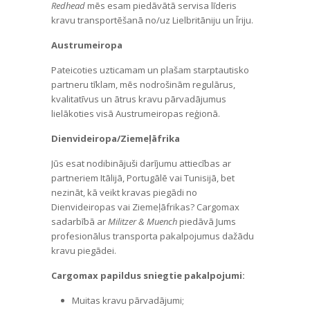
Redhead
mēs esam piedāvātā servisa līderis
kravu transportēšanā no/uz Lielbritāniju un Īriju.
Austrumeiropa
Pateicoties uzticamam un plašam starptautisko
partneru tīklam, mēs nodrošinām regulārus,
kvalitatīvus un ātrus kravu pārvadājumus
lielākoties visā Austrumeiropas reģionā.
Dienvideiropa/Ziemeļāfrika
Jūs esat nodibinājuši darījumu attiecības ar
partneriem Itālijā, Portugālē vai Tunisijā, bet
nezināt, kā veikt kravas piegādi no
Dienvideiropas vai Ziemeļāfrikas? Cargomax
sadarbībā ar
Militzer & Muench
piedāvā Jums
profesionālus transporta pakalpojumus dažādu
kravu piegādei.
Cargomax papildus sniegtie pakalpojumi:
Muitas kravu pārvadājumi;