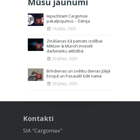
Mūsu jaunumi
Iepazīstam Cargomax
pakalpojumus – Dānija
0
16 jūlijs, 2025
Zināšanas kā pamats izcilībai:
Militzer & Münch investē
0
darbinieku attīstībā
30 jūnijs, 2025
Brīvdienas un svētku dienas Jūlijā
Eiropā un Pasaulē! Edit name
0
30 jūnijs, 2025
Kontakti
SIA "Cargomax"