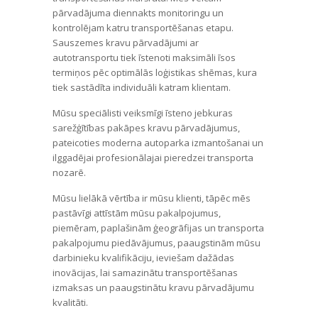
pārvadājuma diennakts monitoringu un
kontrolējam katru transportēšanas etapu.
Sauszemes kravu pārvadājumi ar
autotransportu tiek īstenoti maksimāli īsos
termiņos pēc optimālās loģistikas shēmas, kura
tiek sastādīta individuāli katram klientam.
Mūsu speciālisti veiksmīgi īsteno jebkuras
sarežģītības pakāpes kravu pārvadājumus,
pateicoties moderna autoparka izmantošanai un
ilggadējai profesionālajai pieredzei transporta
nozarē.
Mūsu lielākā vērtība ir mūsu klienti, tāpēc mēs
pastāvīgi attīstām mūsu pakalpojumus,
piemēram, paplašinām ģeogrāfijas un transporta
pakalpojumu piedāvājumus, paaugstinām mūsu
darbinieku kvalifikāciju, ieviešam dažādas
inovācijas, lai samazinātu transportēšanas
izmaksas un paaugstinātu kravu pārvadājumu
kvalitāti.