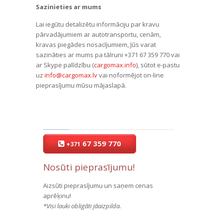
Sazinieties ar mums
Lai iegūtu detalizētu informāciju par kravu
pārvadājumiem ar autotransportu, cenām,
kravas piegādes nosacījumiem, Jūs varat
sazināties ar mums pa tālruni +371 67 359 770 vai
ar Skype palīdzību (
cargomax.info
), sūtot e-pastu
uz
info@cargomax.lv
vai noformējot on-line
pieprasījumu mūsu mājaslapā.
67 359 770
+371
Nosūti pieprasījumu!
Aizsūti pieprasījumu un saņem cenas
aprēķinu!
*Visi lauki obligāti jāaizpilda.