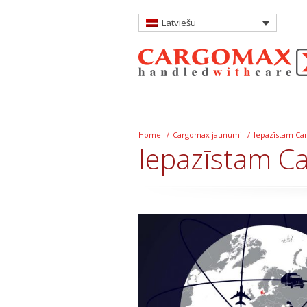
Latviešu
Home
/
Cargomax jaunumi
/
Iepazīstam Ca
Iepazīstam C