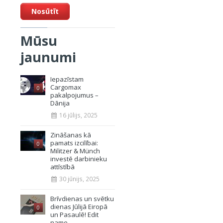
Mūsu
jaunumi
Iepazīstam
Cargomax
0
pakalpojumus –
Dānija
16 jūlijs, 2025
Zināšanas kā
pamats izcilībai:
0
Militzer & Münch
investē darbinieku
attīstībā
30 jūnijs, 2025
Brīvdienas un svētku
dienas Jūlijā Eiropā
0
un Pasaulē! Edit
name