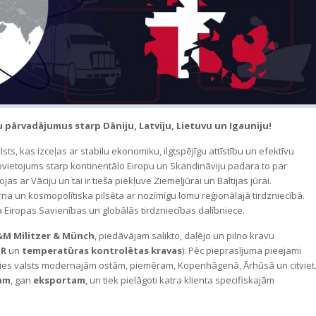
pārvadājumus starp Dāniju, Latviju, Lietuvu un Igauniju!
lsts, kas izceļas ar stabilu ekonomiku, ilgtspējīgu attīstību un efektīvu
ovietojums starp kontinentālo Eiropu un Skandināviju padara to par
as ar Vāciju un tai ir tieša piekļuve Ziemeļjūrai un Baltijas jūrai.
a un kosmopolītiska pilsēta ar nozīmīgu lomu reģionālajā tirdzniecībā.
īva Eiropas Savienības un globālās tirdzniecības dalībniece.
M Militzer & Münch
, piedāvājam salikto, daļējo un pilno kravu
R
un
temperatūras kontrolētas kravas
). Pēc pieprasījuma pieejami
oties valsts modernajām ostām, piemēram, Kopenhāgenā, Ārhūsā un citviet
am
, gan
eksportam
, un tiek pielāgoti katra klienta specifiskajām