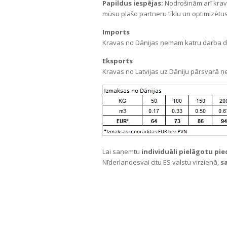
Papildus iespējas:
Nodrošinām arī kravu
mūsu plašo partneru tīklu un optimizētus
Imports
Kravas no Dānijas ņemam katru darba dien
Eksports
Kravas no Latvijas uz Dāniju pārsvarā ņe
Lai saņemtu
individuāli pielāgotu pi
Nīderlandesvai citu ES valstu virzienā,
s