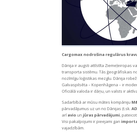
Cargomax nodrošina regulārus kravu 
Dānija ir augsti attīstīta Ziemeļeiropas va
transporta sistēmu. Tās ģeogrāfiskais n
nozīmīgu loģistikas mezglu. Dānija robežoj
Galvaspilsēta – Kopenhāgena – ir modern
Oficiālā valoda ir dāņu, un valsts ir akt
Sadarbībā ar mūsu mātes kompāniju
M&
pārvadājumus uz un no Dānijas (t.sk.
AD
arī
avio
un
jūras pārvadājumi
, pateic
Visi pakalpojumi ir pieejami gan
import
vajadzībām.