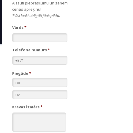
Aizsūti pieprasījumu un saņem
cenas aprēķinu!
*Visi lauki obligāti jāaizpilda.
Vārds
*
Telefona numurs
*
Piegāde
*
*
*
Kravas izmērs
*
.