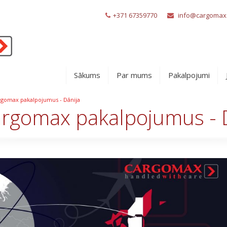
+371 67359770
info@cargomax.
Sākums
Par mums
Pakalpojumi
rgomax pakalpojumus - Dānija
argomax pakalpojumus - 