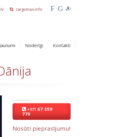
F
G
lv
cargomax.info
Jaunumi
Noderīgi
Kontakti
Dānija
67 359
+371
770
Nosūti pieprasījumu!