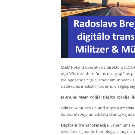
M&M Poland operatīvais direktors (COO)
digitālās transformācijas un ilgtspējas p
pielāgošanos tirgus izmaiņām, inovatīvu 
uzdevums ir attīstīt modernu un ilgtspējīg
Jaunumi M&M Polijā: Digitalizācija, 
Militzer & Münch Poland turpina attīstīti
konkurētspēju un atbilstu klientu vajad
Digitālā transformācija
Uzņēmums aktīv
ieviešanas. Jaunās tehnoloģijas ļauj uz