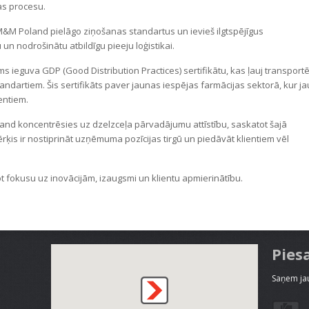
as procesu.
&M Poland pielāgo ziņošanas standartus un ievieš ilgtspējīgus
un nodrošinātu atbildīgu pieeju loģistikai.
ieguva GDP (Good Distribution Practices) sertifikātu, kas ļauj transportē
andartiem. Šis sertifikāts paver jaunas iespējas farmācijas sektorā, kur ja
entiem.
nd koncentrēsies uz dzelzceļa pārvadājumu attīstību, saskatot šajā
ķis ir nostiprināt uzņēmuma pozīcijas tirgū un piedāvāt klientiem vēl
ot fokusu uz inovācijām, izaugsmi un klientu apmierinātību.
Pies
Saņem jau