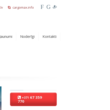
F
G
lv
cargomax.info
Jaunumi
Noderīgi
Kontakti
67 359
+371
770