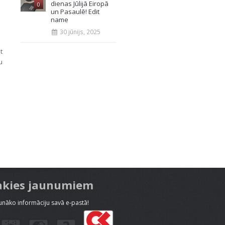
dienas Jūlijā Eiropā
0
un Pasaulē! Edit
name
30 jūnijs, 2025
t
u
akies jaunumiem
nāko informāciju savā e-pastā!