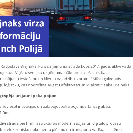
 Radoslavs Brejnaks, kurš uzņēmumā strādā kopš 2017. gada, aktīvi vada
rojektus. Viņš uzsver, ka uzņēmuma nākotne ir cieši saistīta ar
risinājumu ieviešanu un klientu vajadzību izpratni. “Mūsu galvenais
u loģistiku, kas nodrošina augstu efektivitāti un kvalitāti,” saka Brejnaks.
ilgtspēja un jauni pakalpojumi
es, ieviešot inovācijas un uzlabojot pakalpojumus, lai saglabātu
zībām.
i strādā pie IT infrastruktūras modernizācijas un digitālo procesu
labot elektronisko dokumentu plūsmu un transporta vadības sistēmu,