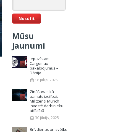
Mūsu
jaunumi
Iepazīstam
Cargomax
0
pakalpojumus –
Dānija
16 jūlijs, 2025
Zināšanas kā
pamats izcilībai:
0
Militzer & Münch
investē darbinieku
attīstībā
30 jūnijs, 2025
Brīvdienas un svētku