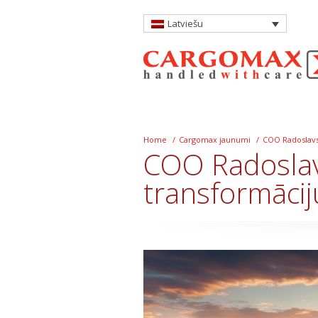
Latviešu
Home
/
Cargomax jaunumi
/
COO Radoslavs 
COO Radoslavs
transformācij