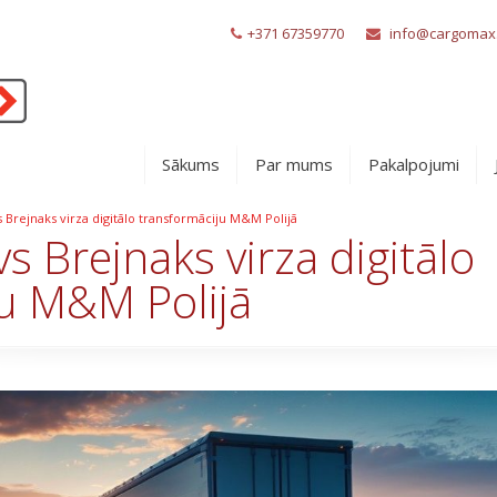
+371 67359770
info@cargomax.
Sākums
Par mums
Pakalpojumi
Brejnaks virza digitālo transformāciju M&M Polijā
 Brejnaks virza digitālo
u M&M Polijā