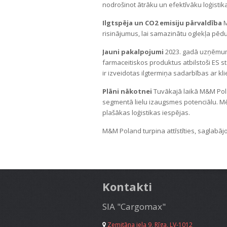
nodrošinot ātrāku un efektīvāku loģistik
Ilgtspēja un CO2 emisiju pārvaldība
M
risinājumus, lai samazinātu oglekļa pēdu 
Jauni pakalpojumi
2023. gadā uzņēmums 
farmaceitiskos produktus atbilstoši ES st
ir izveidotas ilgtermiņa sadarbības ar kli
Plāni nākotnei
Tuvākajā laikā M&M Pola
segmentā lielu izaugsmes potenciālu. Mēr
plašākas loģistikas iespējas.
M&M Poland turpina attīstīties, saglabāj
Kontakti
SIA "Cargomax"
Zemitāna iela 9, Rīga, LV-1012