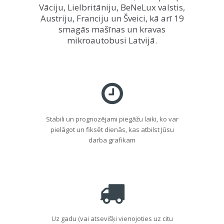
Vāciju, Lielbritāniju, BeNeLux valstis,
Austriju, Franciju un Šveici, kā arī 19
smagās mašīnas un kravas
mikroautobusi Latvijā.
Stabili un prognozējami piegāžu laiki, ko var
pielāgot un fiksēt dienās, kas atbilst Jūsu
darba grafikam
Uz gadu (vai atsevišķi vienojoties uz citu