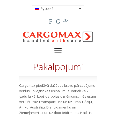
Русский
F
G
Pakalpojumi
Cargomax piedāvā dažādus kravu pārvadājumu
veidus un loģistikas risinājumus. Vairāk kā 7
gadu laikā, kopš darbojas uzņēmums, mēs esam
veikuši kravu transportu no un uz Eiropu, Āziju,
Āfriku, Austrāliju, Dienvidameriku un
Ziemeļameriku, un uz doto brīdi mums ir atlicis