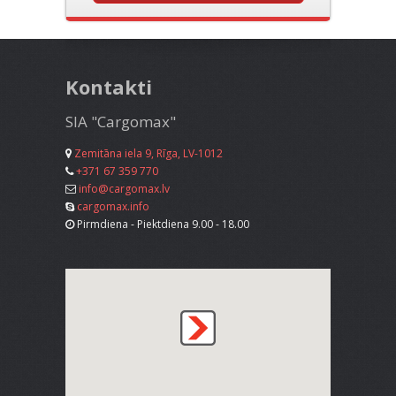
Kontakti
SIA "Cargomax"
Zemitāna iela 9, Rīga, LV-1012
+371 67 359 770
info@cargomax.lv
cargomax.info
Pirmdiena - Piektdiena 9.00 - 18.00