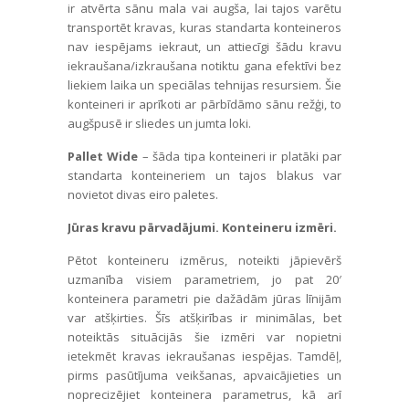
ir atvērta sānu mala vai augša, lai tajos varētu
transportēt kravas, kuras standarta konteineros
nav iespējams iekraut, un attiecīgi šādu kravu
iekraušana/izkraušana notiktu gana efektīvi bez
liekiem laika un speciālas tehnijas resursiem. Šie
konteineri ir aprīkoti ar pārbīdāmo sānu režģi, to
augšpusē ir sliedes un jumta loki.
Pallet Wide
– šāda tipa konteineri ir platāki par
standarta konteineriem un tajos blakus var
novietot divas eiro paletes.
Jūras kravu pārvadājumi. Konteineru izmēri.
Pētot konteineru izmērus, noteikti jāpievērš
uzmanība visiem parametriem, jo pat 20′
konteinera parametri pie dažādām jūras līnijām
var atšķirties. Šīs atšķirības ir minimālas, bet
noteiktās situācijās šie izmēri var nopietni
ietekmēt kravas iekraušanas iespējas. Tamdēļ,
pirms pasūtījuma veikšanas, apvaicājieties un
noprecizējiet konteinera parametrus, kā arī