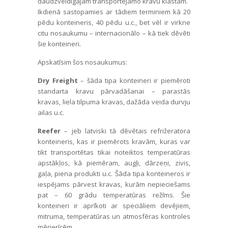
daudzveidīgajam transportējamo kravu klāstam.
Ikdienā sastopamies ar tādiem terminiem kā 20
pēdu konteineris, 40 pēdu u.c., bet vēl ir virkne
citu nosaukumu – internacionālo – kā tiek dēvēti
šie konteineri.
Apskatīsim šos nosaukumus:
Dry Freight
– šāda tipa konteineri ir piemēroti
standarta kravu pārvadāšanai – parastās
kravas, liela tilpuma kravas, dažāda veida durvju
ailas u.c.
Reefer
– jeb latviski tā dēvētais refrižeratora
konteineris, kas ir piemērots kravām, kuras var
tikt transportētas tikai noteiktos temperatūras
apstākļos, kā piemēram, augļi, dārzeņi, zivis,
gaļa, piena produkti u.c. Šāda tipa konteineros ir
iespējams pārvest kravas, kurām nepieciešams
pat – 60 grādu temperatūras režīms. Šie
konteineri ir aprīkoti ar speciāliem devējiem,
mitruma, temperatūras un atmosfēras kontroles
mērierīcēm.