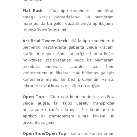
Flat Rack
– šāda tipa konteineri ir piemēroti
smagu kravu pārvadāšanai, kā piemēram,
mašīnas, darba galdi, dažāda veida aprīkojums,
tehniskās iekārtas utml.
Artificial Tween Deck
– šāda tipa konteineri ir
piemēroti nestandarta gabarīta veida kravām,
kurām ir nepieciešams attiecīgi arī neordinārs
noliktavas uzglabāšanas veids, kā piemēram,
tehnikas vienības, caurules u.c. Šiem
konteineriem ir fiksētas vai bīdāmas galējās
konteinera malas, lai bez problēmām varētu
iekraut/izkraut kravas no sāna un augšas.
Open Top
– šāda tipa konteineriem ir atvērta
veida augša, lai tajos varētu transprotēt
nestandarta izmēra kravas. Šie konteineri ir
aprīkoti ar pārbīdāmiem jumta lokiem un
brezenta segumu.
Open Side/Open Top
– šāda tipa konteineriem