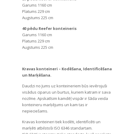
Garums 1160 cm
Platums 229 cm
Augstums 225 cm
40 pēdu Reefer konteineris
Garums 1160 cm
Platums 229 cm
Augstums 225 cm
Kravas konteineri – Kodēšana, Identificēšana
un Marķēšana.
Daudzi no Jums uz konteineriem būs ievērojuši
visādus ciparus un burtus, kuriem katram ir sava
nozīme. Apskatīsim kamdēļ vispār ir šāda veida
konteineru marķējums un kam tas ir
nepieciešams.
Kravas konteineri tiek kodēti, identificēti un
marķēti atbilstoši ISO 6346 standartam.