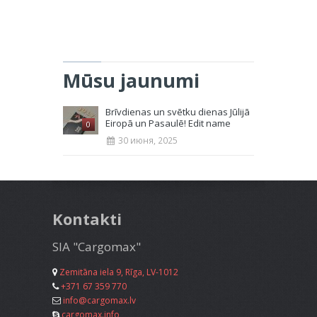
Mūsu jaunumi
Brīvdienas un svētku dienas Jūlijā
Eiropā un Pasaulē! Edit name
0
30 июня, 2025
Kontakti
SIA "Cargomax"
Zemitāna iela 9, Rīga, LV-1012
+371 67 359 770
info@cargomax.lv
cargomax.info