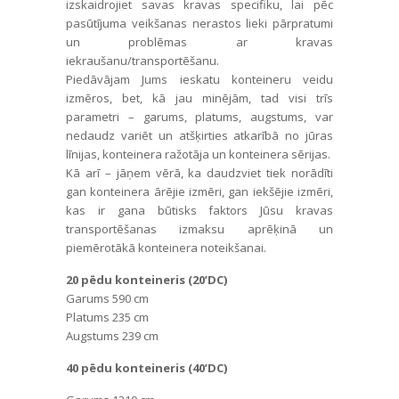
izskaidrojiet savas kravas specifiku, lai pēc
pasūtījuma veikšanas nerastos lieki pārpratumi
un problēmas ar kravas
iekraušanu/transportēšanu.
Piedāvājam Jums ieskatu konteineru veidu
izmēros, bet, kā jau minējām, tad visi trīs
parametri – garums, platums, augstums, var
nedaudz variēt un atšķirties atkarībā no jūras
līnijas, konteinera ražotāja un konteinera sērijas.
Kā arī – jāņem vērā, ka daudzviet tiek norādīti
gan konteinera ārējie izmēri, gan iekšējie izmēri,
kas ir gana būtisks faktors Jūsu kravas
transportēšanas izmaksu aprēķinā un
piemērotākā konteinera noteikšanai.
20 pēdu konteineris (20’DC)
Garums 590 cm
Platums 235 cm
Augstums 239 cm
40 pēdu konteineris (40’DC)