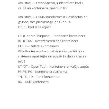
Atbilstoši ISO standartam, ir identificēti kodu
veidā arī konteineru izmēri un tipi.
Atbilstoši ISO 6346 standartam ir klasificētas arī
grupas, tām piešķirot grupas kodus.
Grupu kodi ir sekojoši:
GP (General Purpose) – Standarta konteiners
RE, RT, RS – Refrižeratora tipa konteiners
HI, HR – Izolētais konteiners
VH – Konteiners bez mehāniskās ventilācijas
sistēmas apakšējās un augšējās daļas kravas
telpā
UT (OT – Open Top) – Konteiners ar vaļēju augšu
PF, PS, PC – Konteineru platforma
TN, TG, TD – Tank-konteiners
BU – Bulk-konteiners