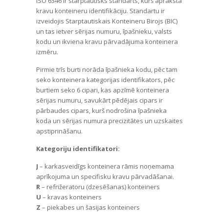
ISO 6346 ir starptautisks standarts, kurš apraksta
kravu konteineru identifikāciju. Standartu ir
izveidojis Starptautiskais Konteineru Birojs (BIC)
un tas ietver sērijas numuru, īpašnieku, valsts
kodu un ikviena kravu pārvadājuma konteinera
izmēru.
Pirmie trīs burti norāda īpašnieka kodu, pēc tam
seko konteinera kategorijas identifikators, pēc
burtiem seko 6 cipari, kas apzīmē konteinera
sērijas numuru, savukārt pēdējais cipars ir
pārbaudes cipars, kurš nodrošina īpašnieka
koda un sērijas numura precizitātes un uzskaites
apstiprināšanu.
Kategoriju identifikatori:
J
– karkasveidīgs konteinera rāmis noņemama
aprīkojuma un specifisku kravu pārvadāšanai.
R
– refrižeratoru (dzesēšanas) konteiners
U
– kravas konteiners
Z
– piekabes un šasijas konteiners