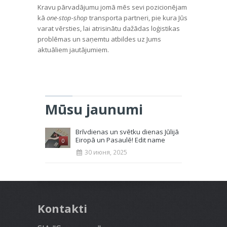
Kravu pārvadājumu jomā mēs sevi pozicionējam
kā
one-stop-shop
transporta partneri, pie kura Jūs
varat vērsties, lai atrisinātu dažādas loģistikas
problēmas un saņemtu atbildes uz Jums
aktuāliem jautājumiem.
Mūsu jaunumi
Brīvdienas un svētku dienas Jūlijā
Eiropā un Pasaulē! Edit name
0
30 июня, 2025
Kontakti