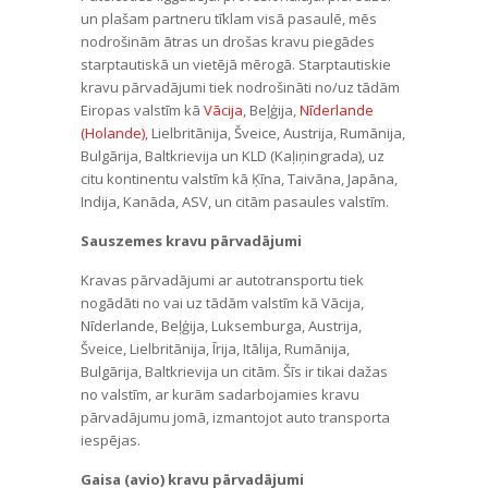
un plašam partneru tīklam visā pasaulē, mēs
nodrošinām ātras un drošas kravu piegādes
starptautiskā un vietējā mērogā. Starptautiskie
kravu pārvadājumi tiek nodrošināti no/uz tādām
Eiropas valstīm kā
Vācija
, Beļģija,
Nīderlande
(Holande)
, Lielbritānija, Šveice, Austrija, Rumānija,
Bulgārija, Baltkrievija un KLD (Kaļiņingrada), uz
citu kontinentu valstīm kā Ķīna, Taivāna, Japāna,
Indija, Kanāda, ASV, un citām pasaules valstīm.
Sauszemes kravu pārvadājumi
Kravas pārvadājumi ar autotransportu tiek
nogādāti no vai uz tādām valstīm kā Vācija,
Nīderlande, Beļģija, Luksemburga, Austrija,
Šveice, Lielbritānija, Īrija, Itālija, Rumānija,
Bulgārija, Baltkrievija un citām. Šīs ir tikai dažas
no valstīm, ar kurām sadarbojamies kravu
pārvadājumu jomā, izmantojot auto transporta
iespējas.
Gaisa (avio) kravu pārvadājumi