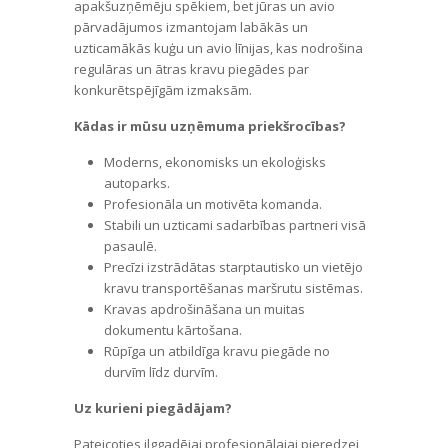
apakšuzņēmēju spēkiem, bet jūras un avio
pārvadājumos izmantojam labākās un
uzticamākās kuģu un avio līnijas, kas nodrošina
regulāras un ātras kravu piegādes par
konkurētspējīgām izmaksām.
Kādas ir mūsu uzņēmuma priekšrocības?
Moderns, ekonomisks un ekoloģisks
autoparks.
Profesionāla un motivēta komanda.
Stabili un uzticami sadarbības partneri visā
pasaulē.
Precīzi izstrādātas starptautisko un vietējo
kravu transportēšanas maršrutu sistēmas.
Kravas apdrošināšana un muitas
dokumentu kārtošana.
Rūpīga un atbildīga kravu piegāde no
durvīm līdz durvīm.
Uz kurieni piegādājam?
Pateicoties ilggadējai profesionālajai pieredzei