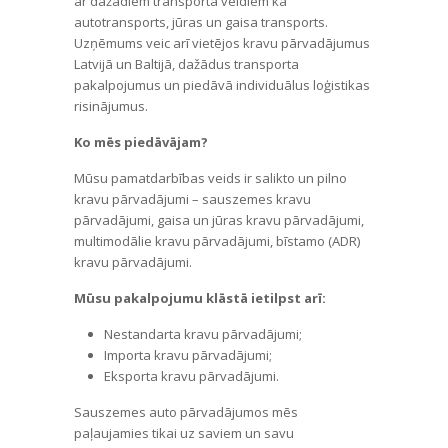
ar dažādiem transporta veidiem kā
autotransports, jūras un gaisa transports.
Uzņēmums veic arī vietējos kravu pārvadājumus
Latvijā un Baltijā, dažādus transporta
pakalpojumus un piedāvā individuālus loģistikas
risinājumus.
Ko mēs piedāvājam?
Mūsu pamatdarbības veids ir salikto un pilno
kravu pārvadājumi – sauszemes kravu
pārvadājumi, gaisa un jūras kravu pārvadājumi,
multimodālie kravu pārvadājumi, bīstamo (ADR)
kravu pārvadājumi.
Mūsu pakalpojumu klāstā ietilpst arī:
Nestandarta kravu pārvadājumi;
Importa kravu pārvadājumi;
Eksporta kravu pārvadājumi.
Sauszemes auto pārvadājumos mēs
paļaujamies tikai uz saviem un savu