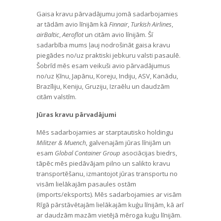
Gaisa kravu pārvadājumu jomā sadarbojamies
ar tādām avio līnijām kā
Finnair
,
Turkish Airlines
,
airBaltic
,
Aeroflot
un citām avio līnijām. Šī
sadarbība mums ļauj nodrošināt gaisa kravu
piegādes no/uz praktiski jebkuru valsti pasaulē.
Šobrīd mēs esam veikuši avio pārvadājumus
no/uz Ķīnu, Japānu, Koreju, Indiju, ASV, Kanādu,
Brazīliju, Keniju, Gruziju, Izraēlu un daudzām
citām valstīm.
Jūras kravu pārvadājumi
Mēs sadarbojamies ar starptautisko holdingu
Militzer & Muench
, galvenajām jūras līnijām un
esam
Global Container Group
asociācijas biedrs,
tāpēc mēs piedāvājam pilno un salikto kravu
transportēšanu, izmantojot jūras transportu no
visām lielākajām pasaules ostām
(imports/eksports). Mēs sadarbojamies ar visām
Rīgā pārstāvētajām lielākajām kuģu līnijām, kā arī
ar daudzām mazām vietējā mēroga kuģu līnijām.