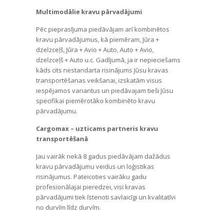
Multimodālie kravu pārvadājumi
Pēc pieprasījuma piedāvājam arī kombinētos
kravu pārvadājumus, kā piemēram, Jūra +
dzelzceļš, Jūra + Avio + Auto, Auto + Avio,
dzelzceļš + Auto u.c. Gadījumā, ja ir nepieciešams
kāds cits nestandarta risinājums Jūsu kravas
transportēšanas veikšanai, izskatām visus
iespējamos variantus un piedāvajam tieši Jūsu
specifikai piemērotāko kombinēto kravu
pārvadājumu.
Cargomax – uzticams partneris kravu
transportēšanā
Jau vairāk nekā 8 gadus piedāvājam dažādus
kravu pārvadājumu veidus un loģistikas
risinājumus. Pateicoties vairāku gadu
profesionālajai pieredzei, visi kravas
pārvadājumi tiek īstenoti savlaicīgi un kvalitatīvi
no durvīm līdz durvīm.