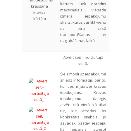
kārtām. Tiek norādīts
maksimālais vienāda
izmēra iepakojumu
skaits, kurus var likt vienu
uz otra virsū
transportēšanas un
uzglabāšanas laikā.
Atvērt šeit – norādītajā
vietā.
Šie simboli uz iepakojuma
sniedz informāciju par to,
kur tieši ir jāatver kravas
iepakojums. Kravas
iepakojumu aizliegts
atvērt citā vietā, kā tikai
tur, kur atrodas šis
konkrētais simbols, jo
savādāk pastāv iespēja,
ka nepareizi atverot