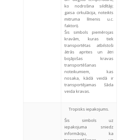
ko nodrošina sildītāji;
gaisa cirkulācija, noteikts
mitruma līmenis u.c.
faktori).
Šis simbols piemērojas
kravām, kuras tiek
transportētas atbilstoši
ātrās aprites un ātri
bojājošas kravas
transportēšanas
noteikumiem, kas
nosaka, kādā veidā ir
transportējamas šāda
veida kravas.
Tropisks iepakojums.
Šis simbols uz
iepakojuma sniedz
informāciju, ka