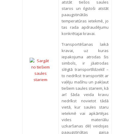
atstāt tiešos saules
staros un ilgstoši atstāt
paaugstinātās
temperatūras ietekmē, jo
tas rada apdraudējumu
konkrētajai kravai.
Transportēšanas laikā
kravai, uz kuras
iepakojuma atrodas šis
simbols, ir jāatrodas
slēgtā transportlīdzeklī –
to nedrīkst transportēt ar
vaļēju mašīnu un pakļaut
tiešiem saules stariem, kā
arī šāda veida kravu
nedrīkst novietot tādā
vietā, kur saules staru
ietekmē vai apkārtējas
vides materiālu
uzkaršanas dēļ veidojas
paaugstinātas gaisa