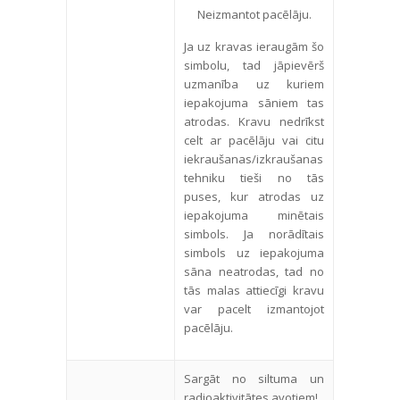
Neizmantot pacēlāju.
Ja uz kravas ieraugām šo
simbolu, tad jāpievērš
uzmanība uz kuriem
iepakojuma sāniem tas
atrodas. Kravu nedrīkst
celt ar pacēlāju vai citu
iekraušanas/izkraušanas
tehniku tieši no tās
puses, kur atrodas uz
iepakojuma minētais
simbols. Ja norādītais
simbols uz iepakojuma
sāna neatrodas, tad no
tās malas attiecīgi kravu
var pacelt izmantojot
pacēlāju.
Sargāt no siltuma un
radioaktivitātes avotiem!