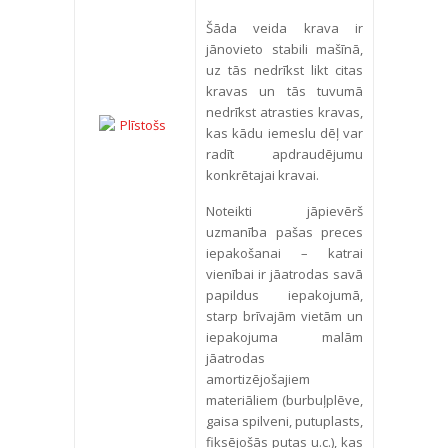
Šāda veida krava ir
jānovieto stabili mašīnā,
uz tās nedrīkst likt citas
kravas un tās tuvumā
nedrīkst atrasties kravas,
kas kādu iemeslu dēļ var
radīt apdraudējumu
konkrētajai kravai.
Noteikti jāpievērš
uzmanība pašas preces
iepakošanai – katrai
vienībai ir jāatrodas savā
papildus iepakojumā,
starp brīvajām vietām un
iepakojuma malām
jāatrodas
amortizējošajiem
materiāliem (burbuļplēve,
gaisa spilveni, putuplasts,
fiksējošās putas u.c.), kas