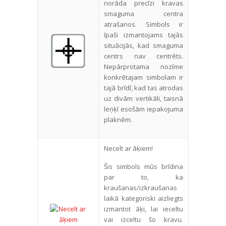
norāda precīzi kravas
smaguma centra
atrašanos. Simbols ir
īpaši izmantojams tajās
situācijās, kad smaguma
centrs nav centrēts.
Nepārprotama nozīme
konkrētajam simbolam ir
tajā brīdī, kad tas atrodas
uz divām vertikāli, taisnā
leņķī esošām iepakojuma
plaknēm.
Necelt ar āķiem!
Šis simbols mūs brīdina
par to, ka
kraušanas/izkraušanas
laikā kategoriski aizliegts
izmantot āķi, lai ieceltu
vai izceltu šo kravu.