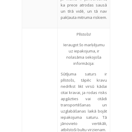
ka prece atrodas sausā
un tīrā vidē, un tā nav
pakļauta mitruma riskiem.
Plīstošs!
Ieraugot šo marķējumu
uz iepakojuma, ir
nolasāma sekojoša
informācija:
Sūtījuma saturs ir
plīstošs, tāpēc kravu
nedrīkst likt virsū kādai
citai kravai, ja rodas risks
apgāzties vai citādi
transportēšanas un
uzglabāšanas laikā bojāt
iepakojuma saturu. Tā
jānovieto vertikāli,
atbilstoši bultu virzienam.