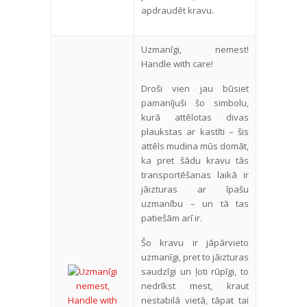
apdraudēt kravu.
Uzmanīgi, nemest!
Handle with care!
Droši vien jau būsiet
pamanījuši šo simbolu,
kurā attēlotas divas
plaukstas ar kastīti – šis
attēls mudina mūs domāt,
ka pret šādu kravu tās
transportēšanas laikā ir
jāizturas ar īpašu
uzmanību – un tā tas
patiešām arī ir.
Šo kravu ir jāpārvieto
uzmanīgi, pret to jāizturas
saudzīgi un ļoti rūpīgi, to
nedrīkst mest, kraut
nestabilā vietā, tāpat tai