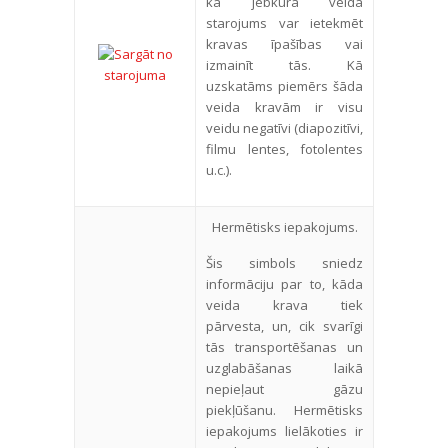
ka jebkura veida
starojums var ietekmēt
kravas īpašības vai
izmainīt tās. Kā
uzskatāms piemērs šāda
veida kravām ir visu
veidu negatīvi (diapozitīvi,
filmu lentes, fotolentes
u.c.).
Hermētisks iepakojums.
Šis simbols sniedz
informāciju par to, kāda
veida krava tiek
pārvesta, un, cik svarīgi
tās transportēšanas un
uzglabāšanas laikā
nepieļaut gāzu
piekļūšanu. Hermētisks
iepakojums lielākoties ir