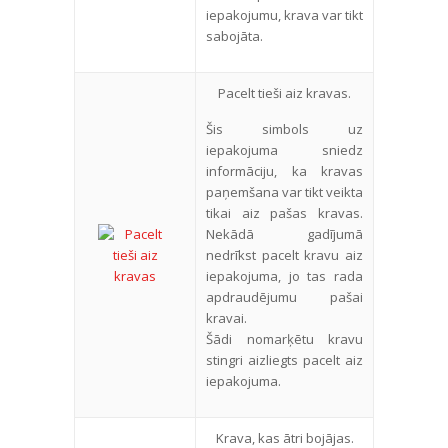
iepakojumu, krava var tikt
sabojāta.
Pacelt tieši aiz kravas.
Šis simbols uz
iepakojuma sniedz
informāciju, ka kravas
paņemšana var tikt veikta
tikai aiz pašas kravas.
Nekādā gadījumā
nedrīkst pacelt kravu aiz
iepakojuma, jo tas rada
apdraudējumu pašai
kravai.
Šādi nomarķētu kravu
stingri aizliegts pacelt aiz
iepakojuma.
Krava, kas ātri bojājas.