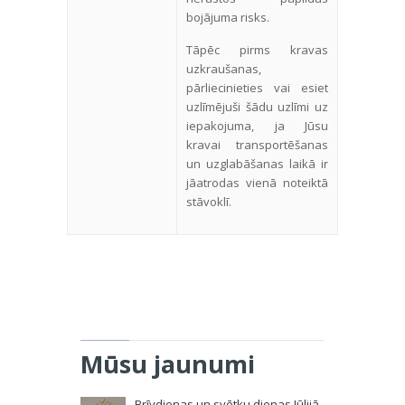
bojājuma risks.
Tāpēc pirms kravas
uzkraušanas,
pārliecinieties vai esiet
uzlīmējuši šādu uzlīmi uz
iepakojuma, ja Jūsu
kravai transportēšanas
un uzglabāšanas laikā ir
jāatrodas vienā noteiktā
stāvoklī.
Mūsu jaunumi
Brīvdienas un svētku dienas Jūlijā