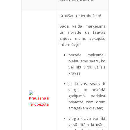
Kraušana ir ierobežota!
Šāda veida marķējums
un norāde uz kravas
sniedz mums sekojošu
informāciju:
norāda maksimāli
pieļaujamo svaru, ko
var likt virsū uz šīs
kravas;
ja kravas svars ir
viegls, to nekādā
gadījumā nedrīkst
novietot zem citām
smagākām kravām;
vieglu kravu var likt
virsū citām kravām,