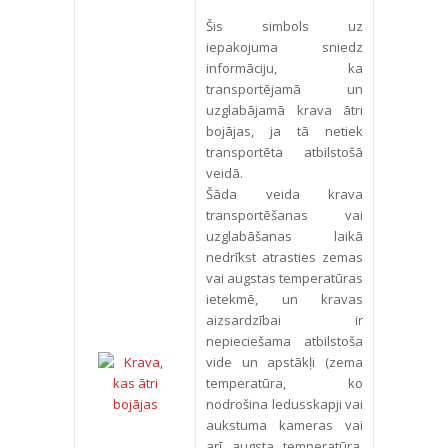
Šis simbols uz
iepakojuma sniedz
informāciju, ka
transportējamā un
uzglabājamā krava ātri
bojājas, ja tā netiek
transportēta atbilstošā
veidā.
Šāda veida krava
transportēšanas vai
uzglabāšanas laikā
nedrīkst atrasties zemas
vai augstas temperatūras
ietekmē, un kravas
aizsardzībai ir
nepieciešama atbilstoša
vide un apstākļi (zema
temperatūra, ko
nodrošina ledusskapji vai
aukstuma kameras vai
arī augsta temperatūra,