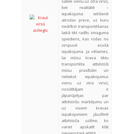
saliek vienu uz otra virsū,
bet realitātē –
iepakojuma iekšienē
atrodas prece, uz kuru
nedrīkst transportēšanas
laikā tikt radīts smaguma
spiediens, kas rodas no
virspusē esošā
iepakojuma. Ja vēlamies,
lai mūsu krava tiktu
transportēta atbilstoši
mūsu prasībām un
neliekot iepakojumus
vienu uz otra virsū,
nosūtītājam ir
jāparūpējas par
atbilstošu marķējumu un
uz visiem kravas
iepakojumiem jāuzlīmē
atbilstoša uzlīme, ko
variet apskatīt klāt
pievienotajā attēlā.