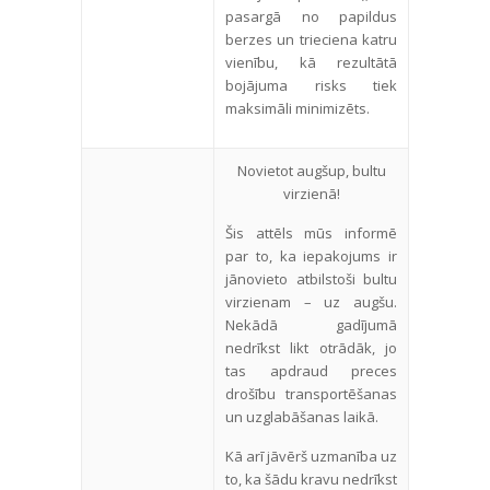
pasargā no papildus
berzes un trieciena katru
vienību, kā rezultātā
bojājuma risks tiek
maksimāli minimizēts.
Novietot augšup, bultu
virzienā!
Šis attēls mūs informē
par to, ka iepakojums ir
jānovieto atbilstoši bultu
virzienam – uz augšu.
Nekādā gadījumā
nedrīkst likt otrādāk, jo
tas apdraud preces
drošību transportēšanas
un uzglabāšanas laikā.
Kā arī jāvērš uzmanība uz
to, ka šādu kravu nedrīkst