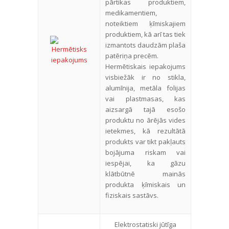
pārtikas produktiem,
medikamentiem,
noteiktiem ķīmiskajiem
produktiem, kā arī tas tiek
izmantots daudzām plaša
patēriņa precēm.
Hermētiskais iepakojums
visbiežāk ir no stikla,
alumīnija, metāla folijas
vai plastmasas, kas
aizsargā tajā esošo
produktu no ārējās vides
ietekmes, kā rezultātā
produkts var tikt pakļauts
bojājuma riskam vai
iespējai, ka gāzu
klātbūtnē mainās
produkta ķīmiskais un
fiziskais sastāvs.
Elektrostatiski jūtīga