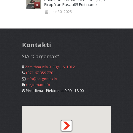
Eiropā un Pasaulē! Edit name
0
June 30, 2025
Kontakti
SIA "Cargomax"
Zemitāna iela 9, Rīga, LV-1012
+371 67 359 770
info@cargomax.lv
cargomax.info
Pirmdiena - Piektdiena 9.00 - 18.00