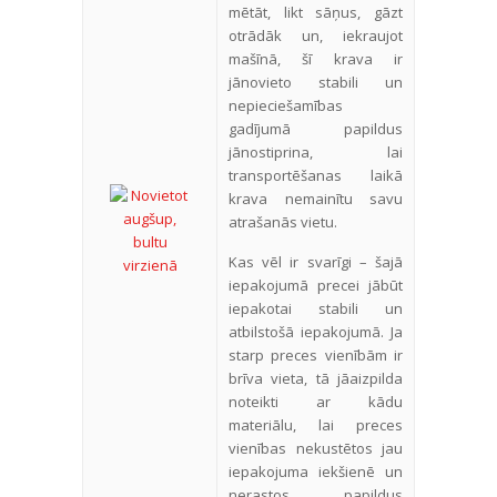
mētāt, likt sāņus, gāzt
otrādāk un, iekraujot
mašīnā, šī krava ir
jānovieto stabili un
nepieciešamības
gadījumā papildus
jānostiprina, lai
transportēšanas laikā
krava nemainītu savu
atrašanās vietu.
Kas vēl ir svarīgi – šajā
iepakojumā precei jābūt
iepakotai stabili un
atbilstošā iepakojumā. Ja
starp preces vienībām ir
brīva vieta, tā jāaizpilda
noteikti ar kādu
materiālu, lai preces
vienības nekustētos jau
iepakojuma iekšienē un
nerastos papildus