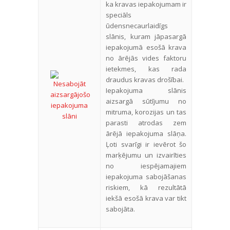
ka kravas iepakojumam ir
speciāls
ūdensnecaurlaidīgs
slānis, kuram jāpasargā
iepakojumā esošā krava
no ārējās vides faktoru
ietekmes, kas rada
draudus kravas drošībai.
Iepakojuma slānis
aizsargā sūtījumu no
mitruma, korozijas un tas
parasti atrodas zem
ārējā iepakojuma slāņa.
Ļoti svarīgi ir ievērot šo
marķējumu un izvairīties
no iespējamajiem
iepakojuma sabojāšanas
riskiem, kā rezultātā
iekšā esošā krava var tikt
sabojāta.