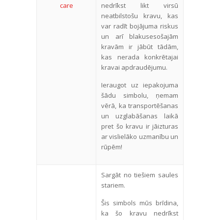
nedrīkst likt virsū
neatbilstošu kravu, kas
var radīt bojājuma riskus
un arī blakusesošajām
kravām ir jābūt tādām,
kas nerada konkrētajai
kravai apdraudējumu.
Ieraugot uz iepakojuma
šādu simbolu, ņemam
vērā, ka transportēšanas
un uzglabāšanas laikā
pret šo kravu ir jāizturas
ar vislielāko uzmanību un
rūpēm!
Sargāt no tiešiem saules
stariem.
Šis simbols mūs brīdina,
ka šo kravu nedrīkst