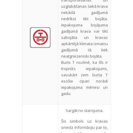
transportēšanas un
uzglabāšanas laikā krava
nekādā gadījumā
nedrīkst tikt bojāta.
Iepakojuma bojājuma
gadījumā krava var tikt
sabojāta un kravas
apkārtējā klimata izmaiņu
gadījumā tā tiek
neatgriezeniski bojāta.
Burts T nozīmē, ka šīs ir
tropisks iepakojums,
savukārt zem burta T
esošie cipari norādi
iepakojuma mēnesi un
gadu.
Sargāt no starojuma.
Šis simbols uz kravas
sniedz informāciju par to,