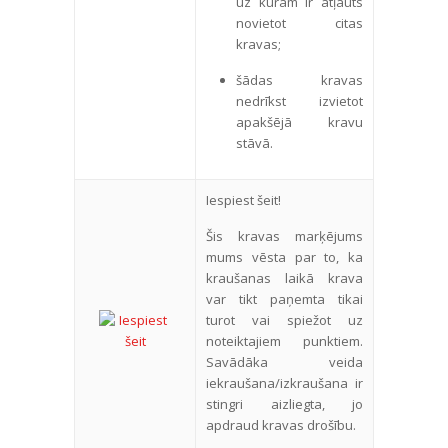
uz kurām ir atļauts
novietot citas
kravas;
šādas kravas
nedrīkst izvietot
apakšējā kravu
stāvā.
Iespiest šeit!
Šis kravas marķējums
mums vēsta par to, ka
kraušanas laikā krava
var tikt paņemta tikai
turot vai spiežot uz
noteiktajiem punktiem.
Savādāka veida
iekraušana/izkraušana ir
stingri aizliegta, jo
apdraud kravas drošību.