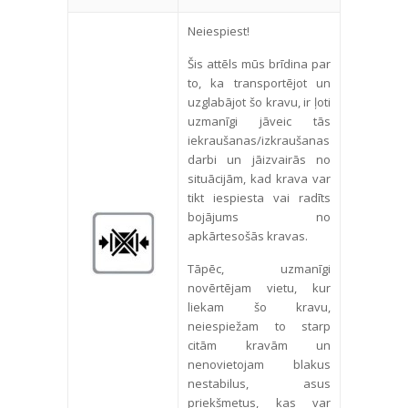
Neiespiest!
Šis attēls mūs brīdina par
to, ka transportējot un
uzglabājot šo kravu, ir ļoti
uzmanīgi jāveic tās
iekraušanas/izkraušanas
darbi un jāizvairās no
situācijām, kad krava var
tikt iespiesta vai radīts
bojājums no
apkārtesošās kravas.
Tāpēc, uzmanīgi
novērtējam vietu, kur
liekam šo kravu,
neiespiežam to starp
citām kravām un
nenovietojam blakus
nestabilus, asus
priekšmetus, kas var