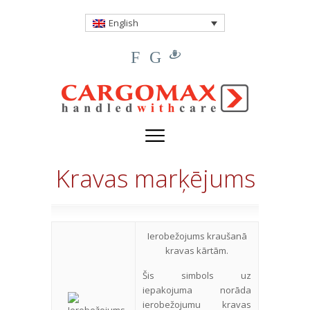
English
F
G
Kravas marķējums
Ierobežojums kraušanā
kravas kārtām.
Šis simbols uz
iepakojuma norāda
ierobežojumu kravas