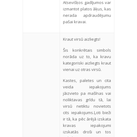
Atsevišķos gadījumos var
izmantot platos āķus, kas
nerada apdraudējumu
pašai kravai.
Kraut virsū aizliegts!
Šis konkrētais simbols
norāda uz to, ka kravu
kategoriski aizliegts kraut
vienai uz otras virsū.
Kastes, paletes un cita
veida iepakojums
jāizvieto pa mašīnas vai
noliktavas grīdu tā, lai
virsū netiktu novietots
cits iepakojums.Ļoti bieži
ir tā, ka pēc ārējā izskata
kravas iepakojumi
izskatās droši un tos