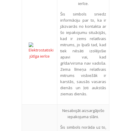
ierīce.
Šis simbols sniedz
informāciju par to, ka ir
jāizvairās no kontakta ar
šo iepakojumu situācijās,
kad ir zems relatīvais
mitrums, jo īpaši tad, kad
tiek nēsāti izolējošie
apavi vai, kad
grīda/virsma nav vadoša.
Zema līmeņa relatīvais
mitrums visbiežāk ir
karstās, sausās vasaras
dienās un ļoti aukstās
ziemas dienās.
Nesabojāt aizsargājošo
iepakojuma slāni.
Šis simbols norāda uz to,