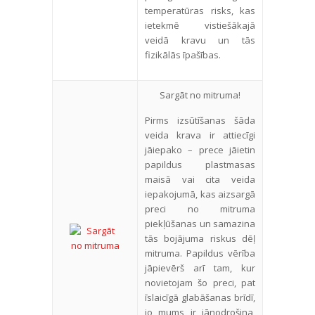
temperatūras risks, kas
ietekmē vistiešākajā
veidā kravu un tās
fizikālās īpašības.
Sargāt no mitruma!
Pirms izsūtīšanas šāda
veida krava ir attiecīgi
jāiepako – prece jāietin
papildus plastmasas
maisā vai cita veida
iepakojumā, kas aizsargā
preci no mitruma
piekļūšanas un samazina
tās bojājuma riskus dēļ
mitruma. Papildus vērība
jāpievērš arī tam, kur
novietojam šo preci, pat
īslaicīgā glabāšanas brīdī,
jo mums ir jānodrošina,