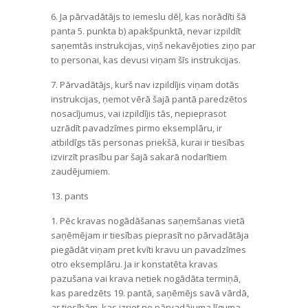
6. Ja pārvadātājs to iemeslu dēļ, kas norādīti šā
panta 5. punkta b) apakšpunktā, nevar izpildīt
saņemtās instrukcijas, viņš nekavējoties ziņo par
to personai, kas devusi viņam šīs instrukcijas.
7. Pārvadātājs, kurš nav izpildījis viņam dotās
instrukcijas, ņemot vērā šajā pantā paredzētos
nosacījumus, vai izpildījis tās, nepieprasot
uzrādīt pavadzīmes pirmo eksemplāru, ir
atbildīgs tās personas priekšā, kurai ir tiesības
izvirzīt prasību par šajā sakarā nodarītiem
zaudējumiem.
13. pants
1. Pēc kravas nogādāšanas saņemšanas vietā
saņēmējam ir tiesības pieprasīt no pārvadātāja
piegādāt viņam pret kvīti kravu un pavadzīmes
otro eksemplāru. Ja ir konstatēta kravas
pazušana vai krava netiek nogādāta termiņā,
kas paredzēts 19. pantā, saņēmējs savā vārdā,
ar tiesībām, kas izriet no pārvadājuma līguma,