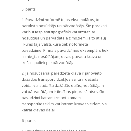
5. pants
1. Pavadzīmi noformē trijos eksemplāros, to
paraksta nosūtītājs un pārvadātājs. Šie paraksti
var būt iespiesti tipogrāfiski vai aizstāti ar
nosūtītāja un pārvadātāja zīmogiem, ja to atļauj
likums tajā valstī, kurā tiek noformēta
pavadzīme. Pirmais pavadzīmes eksemplārs tiek
izsniegts nosūtītājam, otrais pavada kravu un
trešais paliek pie pārvadātāja.
2. Ja nosūtīšanai paredzētā krava ir jānovieto
dažādos transportlīdzekļos vai tā ir dažāda
veida, vai sadalīta dažādās daļās, nosūtītājam
vai pārvadātājam ir tiesības pieprasīt atsevišķu
pavadzīmi katram izmantojamam
transportlīdzeklim vai katram kravas veidam, vai
katrai kravas daļai.
6. pants