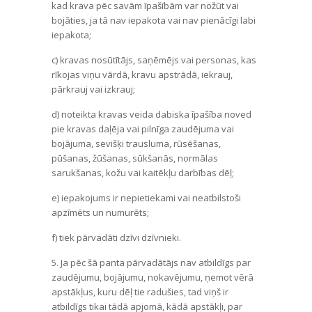
kad krava pēc savām īpašībām var nožūt vai
bojāties, ja tā nav iepakota vai nav pienācīgi labi
iepakota;
c) kravas nosūtītājs, saņēmējs vai personas, kas
rīkojas viņu vārdā, kravu apstrādā, iekrauj,
pārkrauj vai izkrauj;
d) noteikta kravas veida dabiska īpašība noved
pie kravas daļēja vai pilnīga zaudējuma vai
bojājuma, sevišķi trausluma, rūsēšanas,
pūšanas, žūšanas, sūkšanās, normālas
sarukšanas, kožu vai kaitēkļu darbības dēļ;
e) iepakojums ir nepietiekami vai neatbilstoši
apzīmēts un numurēts;
f) tiek pārvadāti dzīvi dzīvnieki.
5. Ja pēc šā panta pārvadātājs nav atbildīgs par
zaudējumu, bojājumu, nokavējumu, ņemot vērā
apstākļus, kuru dēļ tie radušies, tad viņš ir
atbildīgs tikai tādā apjomā, kādā apstākļi, par