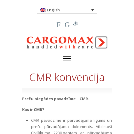
English
F
G
CMR konvencija
Preču piegādes pavadzīme – CMR.
Kas ir CMR?
CMR pavadzīme ir pārvadājuma līgums un
preču pārvadājuma dokuments. Atbilstoši
Civillikuma 2230.pantam ar pārvadājuma