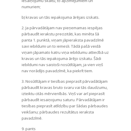
iesaiņojumu skaitu, to apzīmējumiem un
numuriem;
b) kravas un tās iepakojuma ārējais izskats.
2. Ja pārvadātājam nav pieņemamas iespējas
pārbaudīt ierakstu precizitāti, kas minēta šā
panta 1. punktā, viņam jāpieraksta pavadzīmē
savi iebildumi un to iemesli. Tādā pašā veidā
viņam jāpamato katru viņa iebildumu attiecībā uz
kravas un tās iepakojuma ārējo izskatu. Šādi
iebildumi nav saistoši nosūtītājam, ja vien viņš
nav norādījis pavadzīmē, ka piekrīt tiem.
3. Nosūtītājam ir tiesības pieprasīt pārvadātājam
pārbaudīt kravas bruto svaru vai tās daudzumu,
izteiktu citās mērvienībās. Viņš var arī pieprasīt
pārbaudīt iesaiņojumu saturu. Pārvadātājam ir
tiesības pieprasīt atlīdzību par šādas pārbaudes
veikšanu; pārbaudes rezultātus ieraksta
pavadzīmē.
9. pants