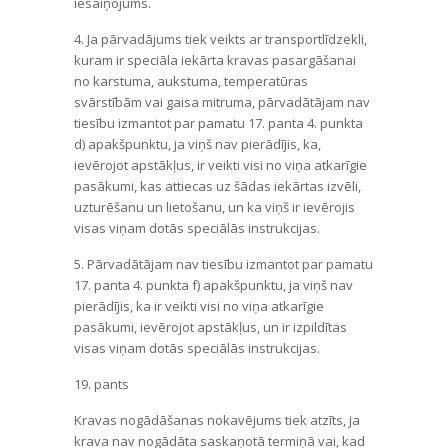
iesaiņojums.
4. Ja pārvadājums tiek veikts ar transportlīdzekli,
kuram ir speciāla iekārta kravas pasargāšanai
no karstuma, aukstuma, temperatūras
svārstībām vai gaisa mitruma, pārvadātājam nav
tiesību izmantot par pamatu 17. panta 4. punkta
d) apakšpunktu, ja viņš nav pierādījis, ka,
ievērojot apstākļus, ir veikti visi no viņa atkarīgie
pasākumi, kas attiecas uz šādas iekārtas izvēli,
uzturēšanu un lietošanu, un ka viņš ir ievērojis
visas viņam dotās speciālās instrukcijas.
5. Pārvadātājam nav tiesību izmantot par pamatu
17. panta 4. punkta f) apakšpunktu, ja viņš nav
pierādījis, ka ir veikti visi no viņa atkarīgie
pasākumi, ievērojot apstākļus, un ir izpildītas
visas viņam dotās speciālās instrukcijas.
19. pants
Kravas nogādāšanas nokavējums tiek atzīts, ja
krava nav nogādāta saskaņotā termiņā vai, kad