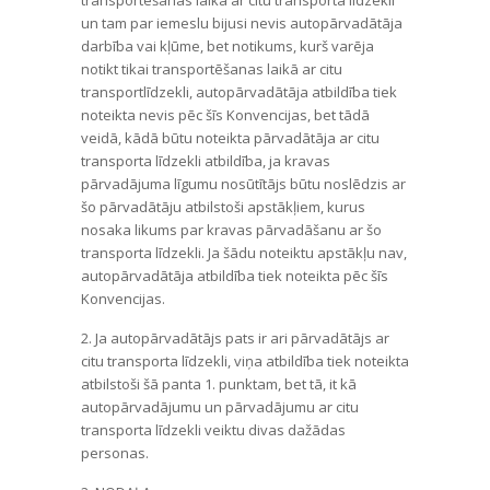
transportēšanas laikā ar citu transporta līdzekli
un tam par iemeslu bijusi nevis autopārvadātāja
darbība vai kļūme, bet notikums, kurš varēja
notikt tikai transportēšanas laikā ar citu
transportlīdzekli, autopārvadātāja atbildība tiek
noteikta nevis pēc šīs Konvencijas, bet tādā
veidā, kādā būtu noteikta pārvadātāja ar citu
transporta līdzekli atbildība, ja kravas
pārvadājuma līgumu nosūtītājs būtu noslēdzis ar
šo pārvadātāju atbilstoši apstākļiem, kurus
nosaka likums par kravas pārvadāšanu ar šo
transporta līdzekli. Ja šādu noteiktu apstākļu nav,
autopārvadātāja atbildība tiek noteikta pēc šīs
Konvencijas.
2. Ja autopārvadātājs pats ir ari pārvadātājs ar
citu transporta līdzekli, viņa atbildība tiek noteikta
atbilstoši šā panta 1. punktam, bet tā, it kā
autopārvadājumu un pārvadājumu ar citu
transporta līdzekli veiktu divas dažādas
personas.