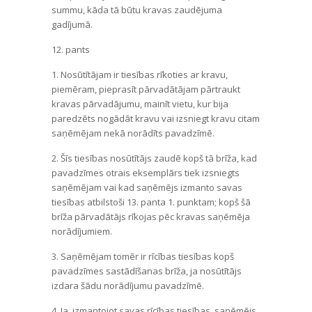
summu, kāda tā būtu kravas zaudējuma
gadījumā.
12. pants
1. Nosūtītājam ir tiesības rīkoties ar kravu,
piemēram, pieprasīt pārvadātājam pārtraukt
kravas pārvadājumu, mainīt vietu, kur bija
paredzēts nogādāt kravu vai izsniegt kravu citam
saņēmējam nekā norādīts pavadzīmē.
2. Šīs tiesības nosūtītājs zaudē kopš tā brīža, kad
pavadzīmes otrais eksemplārs tiek izsniegts
saņēmējam vai kad saņēmējs izmanto savas
tiesības atbilstoši 13. panta 1. punktam; kopš šā
brīža pārvadātājs rīkojas pēc kravas saņēmēja
norādījumiem.
3. Saņēmējam tomēr ir rīcības tiesības kopš
pavadzīmes sastādīšanas brīža, ja nosūtītājs
izdara šādu norādījumu pavadzīmē.
4. Ja, izmantojot savas rīcības tiesības, saņēmējs