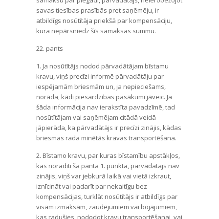
samaksu par piegādi, pārvadātājs, neierobežojot
savas tiesības prasībās pret saņēmēju, ir
atbildīgs nosūtītāja priekšā par kompensāciju,
kura nepārsniedz šīs samaksas summu.
22. pants
1. Ja nosūtītājs nodod pārvadātājam bīstamu
kravu, viņš precīzi informē pārvadātāju par
iespējamām briesmām un, ja nepieciešams,
norāda, kādi piesardzības pasākumi jāveic. Ja
šāda informācija nav ierakstīta pavadzīmē, tad
nosūtītājam vai saņēmējam citādā veidā
jāpierāda, ka pārvadātājs ir precīzi zinājis, kādas
briesmas rada minētās kravas transportēšana.
2. Bīstamo kravu, par kuras bīstamību apstākļos,
kas norādīti šā panta 1. punktā, pārvadātājs nav
zinājis, viņš var jebkurā laikā vai vietā izkraut,
iznīcināt vai padarīt par nekaitīgu bez
kompensācijas, turklāt nosūtītājs ir atbildīgs par
visām izmaksām, zaudējumiem vai bojājumiem,
kas radušies, nododot kravu transportēšanai, vai