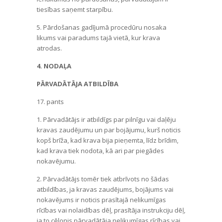
tiesības saņemt starpību.
5. Pārdošanas gadījumā procedūru nosaka
likums vai paradums tajā vietā, kur krava
atrodas.
4. NODA
ĻA
P
ĀRVADĀTĀJA ATBILDĪBA
17. pants
1. Pārvadātājs ir atbildīgs par pilnīgu vai daļēju
kravas zaudējumu un par bojājumu, kurš noticis
kopš brīža, kad krava bija pieņemta, līdz brīdim,
kad krava tiek nodota, kā ari par piegādes
nokavējumu.
2. Pārvadātājs tomēr tiek atbrīvots no šādas
atbildības, ja kravas zaudējums, bojājums vai
nokavējums ir noticis prasītajā nelikumīgas
rīcības vai nolaidības dēļ, prasītāja instrukciju dēļ,
ja to cēlonis pārvadātāja nelikumīgas rīcības vai