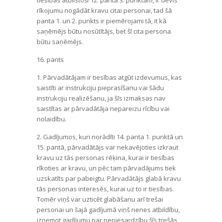
tiesības atbilstoši 12. panta 3. punktam, ir devis
rīkojumu nogādāt kravu citai personai, tad šā
panta 1. un 2. punkts ir piemērojami tā, it kā
saņēmējs būtu nosūtītājs, bet šī cita persona
būtu saņēmējs.
16. pants
1. Pārvadātājam ir tiesības atgūt izdevumus, kas
saistīti ar instrukciju pieprasīšanu vai šādu
instrukciju realizēšanu, ja šīs izmaksas nav
saistītas ar pārvadātāja nepareizu rīcību vai
nolaidību.
2. Gadījumos, kuri norādīti 14. panta 1. punktā un
15. pantā, pārvadātājs var nekavējoties izkraut
kravu uz tās personas rēķina, kurai ir tiesības
rīkoties ar kravu, un pēc tam pārvadājums tiek
uzskatīts par pabeigtu. Pārvadātājs glabā kravu
tās personas interesēs, kurai uz to ir tiesības.
Tomēr viņš var uzticēt glabāšanu arī trešai
personai un šajā gadījumā viņš nenes atbildību,
izņemot gadījumu par nepiesardzību šīs trešās