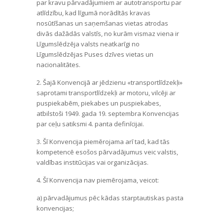
par kravu pārvadājumiem ar autotransportu par
atlīdzību, kad līgumā norādītās kravas
nosūtīšanas un saņemšanas vietas atrodas
divās dažādās valstīs, no kurām vismaz viena ir
Līgumslēdzēja valsts neatkarīgi no
Līgumslēdzējas Puses dzīves vietas un
nacionalitātes.
2. Šajā Konvencijā ar jēdzienu «transportlīdzekļi»
saprotami transportlīdzekļi ar motoru, vilcēji ar
puspiekabēm, piekabes un puspiekabes,
atbilstoši 1949. gada 19. septembra Konvencijas
par ceļu satiksmi 4. panta definīcijai.
3. Šī Konvencija piemērojama arī tad, kad tās
kompetencē esošos pārvadājumus veic valstis,
valdības institūcijas vai organizācijas.
4. Šī Konvencija nav piemērojama, veicot:
a) pārvadājumus pēc kādas starptautiskas pasta
konvencijas;