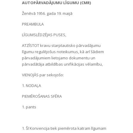
AUTOPĀRVADĀJUMU LĪGUMU (CMR)
Ženēvā 1956. gada 19. maijā
PREAMBULA
LĪGUMSLĒDZĒJAS PUSES,
ATZĪSTOT kravu starptautisko pārvadājumu
līgumu regulējošus noteikumus, kā arī šādiem
pārvadājumiem lietojamo dokumentu un
pārvadātāja atbildības unifikācijas vēlamību,
VIENOJĀS par sekojošo:
1. NODAĻA
PIEMĒROŠANAS SFĒRA
1. pants
1. Šī Konvencija tiek piemērota katram līgumam