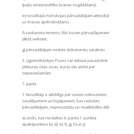
īpašu ieinteresētību kravas nogādāšanā;
e) nosūtītajā instrukcijas pārvadātājam attiecībā
uz kravas apdrošināšanu;
f) saskaņotu termiņu, līdz kuram pārvadājumam
jābūt veiktam;
g) pārvadātājam nodoto dokumentu sarakstu.
3. Līgumslēdzējas Puses var iekļaut pavadzīmē
jebkuras citas ziņas, kuras tās atzīst par
nepieciešamām.
7. pants
1. Nosūtītājs ir atbildīgs par visiem izdevumiem,
zaudējumiem un bojājumiem, kas radušies
pārvadātājam, neprecizitāšu un neatbilstību dēļ:
a) ziņās, kas norādītas 6. panta 1. punkta
apakšpunktos b), d), e), f), g), h) un j);