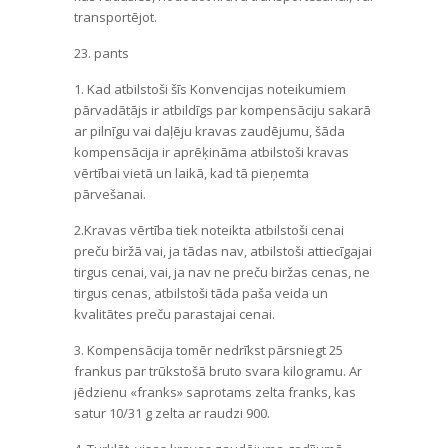
transportējot.
23. pants
1. Kad atbilstoši šīs Konvencijas noteikumiem
pārvadātājs ir atbildīgs par kompensāciju sakarā
ar pilnīgu vai daļēju kravas zaudējumu, šāda
kompensācija ir aprēķināma atbilstoši kravas
vērtībai vietā un laikā, kad tā pieņemta
pārvešanai.
2.Kravas vērtība tiek noteikta atbilstoši cenai
preču biržā vai, ja tādas nav, atbilstoši attiecīgajai
tirgus cenai, vai, ja nav ne preču biržas cenas, ne
tirgus cenas, atbilstoši tāda paša veida un
kvalitātes preču parastajai cenai.
3. Kompensācija tomēr nedrīkst pārsniegt 25
frankus par trūkstošā bruto svara kilogramu. Ar
jēdzienu «franks» saprotams zelta franks, kas
satur 10/31 g zelta ar raudzi 900.