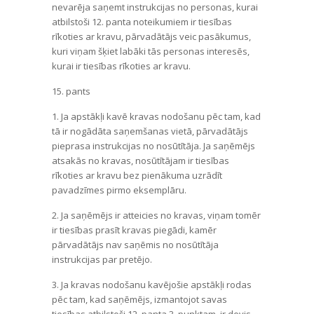
nevarēja saņemt instrukcijas no personas, kurai
atbilstoši 12. panta noteikumiem ir tiesības
rīkoties ar kravu, pārvadātājs veic pasākumus,
kuri viņam šķiet labāki tās personas interesēs,
kurai ir tiesības rīkoties ar kravu.
15. pants
1. Ja apstākļi kavē kravas nodošanu pēc tam, kad
tā ir nogādāta saņemšanas vietā, pārvadātājs
pieprasa instrukcijas no nosūtītāja. Ja saņēmējs
atsakās no kravas, nosūtītājam ir tiesības
rīkoties ar kravu bez pienākuma uzrādīt
pavadzīmes pirmo eksemplāru.
2. Ja saņēmējs ir atteicies no kravas, viņam tomēr
ir tiesības prasīt kravas piegādi, kamēr
pārvadātājs nav saņēmis no nosūtītāja
instrukcijas par pretējo.
3. Ja kravas nodošanu kavējošie apstākļi rodas
pēc tam, kad saņēmējs, izmantojot savas