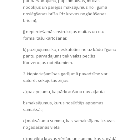
par pārvadājumu, papildmaksas, muitas
nodokļus un pārējos maksājumus no līguma
noslēgšanas brīža līdz kravas nogādāšanas
brīdim);
j) nepieciešamās instrukcijas muitas un citu
formalitāšu kārtošanai;
k) paziņojumu, ka, neskatoties ne uz kādu līguma
pantu, pārvadājums tiek veikts pēc šīs
Konvencijas noteikumiem.
2. Nepieciešamības gadījumā pavadzīme var
saturēt sekojošas ziņas:
a) paziņojumu, ka pārkraušana nav atļauta;
b) maksājumus, kurus nosūtītājs apņemas
samaksāt;
c) maksājuma summu, kas samaksājama kravas
nogādāšanas vietā;
d) noteikto kravas vērtību un summu, kas sagādā