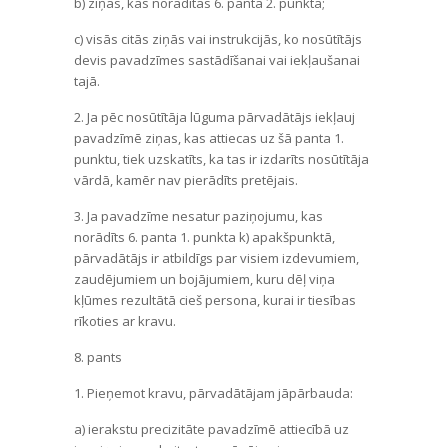
b) ziņās, kas noradītas 6. panta 2. punktā;
c) visās citās ziņās vai instrukcijās, ko nosūtītājs
devis pavadzīmes sastādīšanai vai iekļaušanai
tajā.
2. Ja pēc nosūtītāja lūguma pārvadātājs iekļauj
pavadzīmē ziņas, kas attiecas uz šā panta 1.
punktu, tiek uzskatīts, ka tas ir izdarīts nosūtītāja
vārdā, kamēr nav pierādīts pretējais.
3. Ja pavadzīme nesatur paziņojumu, kas
norādīts 6. panta 1. punkta k) apakšpunktā,
pārvadātājs ir atbildīgs par visiem izdevumiem,
zaudējumiem un bojājumiem, kuru dēļ viņa
kļūmes rezultātā cieš persona, kurai ir tiesības
rīkoties ar kravu.
8. pants
1. Pieņemot kravu, pārvadātājam jāpārbauda:
a) ierakstu precizitāte pavadzīmē attiecībā uz