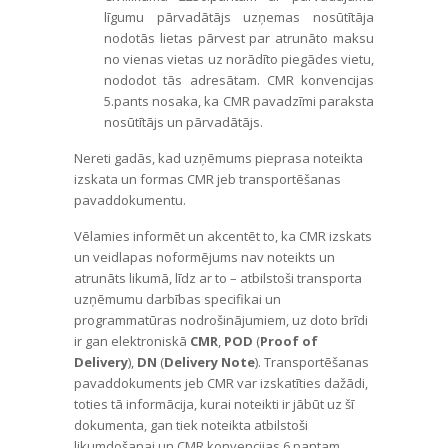
līgumu pārvadātājs uzņemas nosūtītāja
nodotās lietas pārvest par atrunāto maksu
no vienas vietas uz norādīto piegādes vietu,
nododot tās adresātam. CMR konvencijas
5.pants nosaka, ka CMR pavadzīmi paraksta
nosūtītājs un pārvadātājs.
Nereti gadās, kad uzņēmums pieprasa noteikta
izskata un formas CMR jeb transportēšanas
pavaddokumentu.
Vēlamies informēt un akcentēt to, ka CMR izskats
un veidlapas noformējums nav noteikts un
atrunāts likumā, līdz ar to – atbilstoši transporta
uzņēmumu darbības specifikai un
programmatūras nodrošinājumiem, uz doto brīdi
ir gan elektroniskā
CMR
,
POD
(
Proof of
Delivery
),
DN
(
Delivery Note
). Transportēšanas
pavaddokuments jeb CMR var izskatīties dažādi,
toties tā informācija, kurai noteikti ir jābūt uz šī
dokumenta, gan tiek noteikta atbilstoši
likumdošanai un CMR konvencijas 6.pantam.