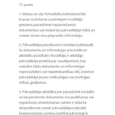
11. pants
1. Muitas un citu formalitāšu kārtošanai līdz
kravas nodošanai saņēmējam nosūtītājs
pievieno pavadzīmei nepieciešamos
dokumentus vai nodod tos pārvadātāja rīcībā un
sniedz viņam visu pieprasīto informāciju.
2. Pārvadātāja pienākumos neietilpst pārbaudīt
šo dokumentu un informācijas precizitāti un
atbilstību prasībām. Nosūtītājs ir atbildīgs
pārvadātāja priekšā par zaudējumiem, kas
radušies šādu dokumentu un informācijas
neprecizitātes vai nepietiekamības dēļ, izņemot
pārvadātāja puses nelikumīgas vai nevērīgas
rīcības gadījumus.
3. Pārvadātāja atbildība par pavadzīmē norādīto
un tai pievienoto dokumentu nozaudēšanas vai
nepareizas izmantošanas sekām ir tāda kā
ekspeditoram, tomēr pārvadātāja maksātā
kompensācijas summa nedrīkst pārsniegt to