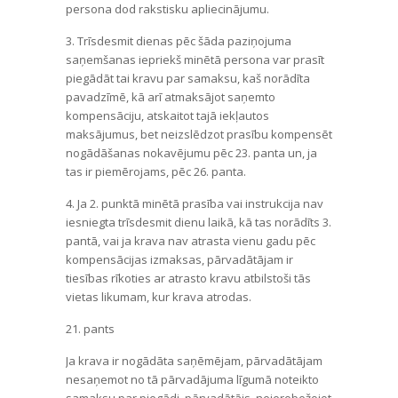
persona dod rakstisku apliecinājumu.
3. Trīsdesmit dienas pēc šāda paziņojuma
saņemšanas iepriekš minētā persona var prasīt
piegādāt tai kravu par samaksu, kaš norādīta
pavadzīmē, kā arī atmaksājot saņemto
kompensāciju, atskaitot tajā iekļautos
maksājumus, bet neizslēdzot prasību kompensēt
nogādāšanas nokavējumu pēc 23. panta un, ja
tas ir piemērojams, pēc 26. panta.
4. Ja 2. punktā minētā prasība vai instrukcija nav
iesniegta trīsdesmit dienu laikā, kā tas norādīts 3.
pantā, vai ja krava nav atrasta vienu gadu pēc
kompensācijas izmaksas, pārvadātājam ir
tiesības rīkoties ar atrasto kravu atbilstoši tās
vietas likumam, kur krava atrodas.
21. pants
Ja krava ir nogādāta saņēmējam, pārvadātājam
nesaņemot no tā pārvadājuma līgumā noteikto