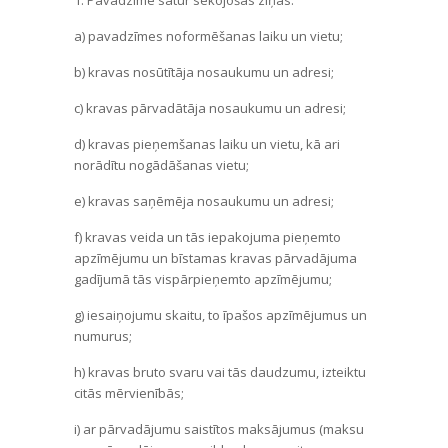
1. Pavadzīme satur sekojošas ziņas:
a) pavadzīmes noformēšanas laiku un vietu;
b) kravas nosūtītāja nosaukumu un adresi;
c) kravas pārvadātāja nosaukumu un adresi;
d) kravas pieņemšanas laiku un vietu, kā ari
norādītu nogādāšanas vietu;
e) kravas saņēmēja nosaukumu un adresi;
f) kravas veida un tās iepakojuma pieņemto
apzīmējumu un bīstamas kravas pārvadājuma
gadījumā tās vispārpieņemto apzīmējumu;
g) iesaiņojumu skaitu, to īpašos apzīmējumus un
numurus;
h) kravas bruto svaru vai tās daudzumu, izteiktu
citās mērvienībās;
i) ar pārvadājumu saistītos maksājumus (maksu