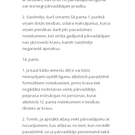
var iesniegt pārvadātājam prasību.
2. Saņēmējs, kurš izmanto šā panta 1. punktā
viņam dotās tiesības, izdara maksājumus, kurus
viņam pienākas darīt pēc pavadzīmes
noteikumiem, bet strīda gadījumā pārvadātājam
nav jāizsniedz kravu, kamēr saņēmējs
negarantē apmaksu.
14. pants
1. Ja kaut kādu iemeslu dēļ ir vai kļūst
neiespējami izpildīt līgumu atbilstoši pavadzīmē
formulētiem noteikumiem, pirms krava tiek
nogādāta nodošanas vietā, pārvadātājs
pieprasa instrukcijas no personas, kurai
atbilstoši 12. panta noteikumiem ir tiesības
rīkoties ar kravu.
2. Tomēr, ja apstākļi atļauj veikt pārvadājumu ar
nosacījumiem, kas atšķiras no tiem, kuri norādīti
pavadzīmē, un ja pārvadātājs pieņemamā laikā