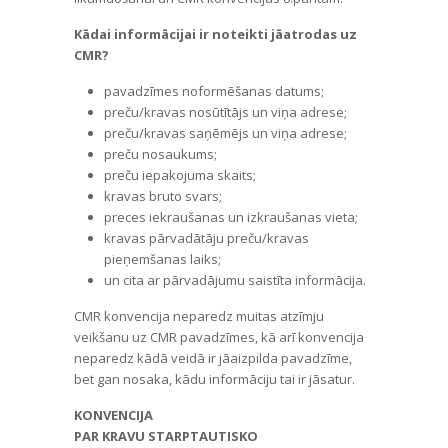
Kādai informācijai ir noteikti jāatrodas uz
CMR?
pavadzīmes noformēšanas datums;
preču/kravas nosūtītājs un viņa adrese;
preču/kravas saņēmējs un viņa adrese;
preču nosaukums;
preču iepakojuma skaits;
kravas bruto svars;
preces iekraušanas un izkraušanas vieta;
kravas pārvadātāju preču/kravas
pieņemšanas laiks;
un cita ar pārvadājumu saistīta informācija.
CMR konvencija neparedz muitas atzīmju
veikšanu uz CMR pavadzīmes, kā arī konvencija
neparedz kādā veidā ir jāaizpilda pavadzīme,
bet gan nosaka, kādu informāciju tai ir jāsatur.
KONVENCIJA
PAR KRAVU STARPTAUTISKO