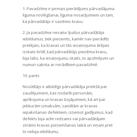
1. Pavadzīme ir pirmais pierādījums pārvadājuma
līguma noslēgšanai, līguma nosacījumiem un tam,
ka pārvadātājs ir saņēmis kravu.
2. Ja pavadzīme nesatur īpašus pārvadātāja
iebildumus, tiek pieņemts, kamēr nav pierādīts
pretējais, ka kravas un tās iesaiņojuma ārējais
izskats brīdī, kad pārvadātājs pieņēma kravu,
bija labs, ka iesaiņojumu skaits, to apzīmējumi un
numuri sakrita ar norādītiem pavadzīmē.
10. pants
Nosūtītājs ir atbildīgs pārvadātāja priekšā par
zaudējumiem, kas nodarīti personām,
aprīkojuma un kravas bojājumiem, kā arī par
jebkurām izmaksām, saistītām ar kravas
iepakošanas defektiem, izņemot gadījumus, kad
defekts bija acīm redzams vai pārvadātājam
zināms kravas pieņemšanas laikā un viņam pret
to nebija iebildumu.