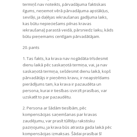
termiņš nav noteikts, pārvadājuma faktiskais
ilgums, neņemot vērā pārvadājuma apstākļus,
sevišķi, ja daļējas iekraušanas gadījuma laiks,
kas būtu nepieciešams pilnas kravas
iekraušana] parastā veidā, pārsniedz laiku, kāds
būtu pieņemams centīgam pārvadātājam.
20. pants
1. Tas fakts, ka krava nav nogādāta trīsdesmit
dienu laikā pēc saskaņotā termiņa, vai, ja nav
saskaņotā termiņa, sešdesmit dienu laikā, kopš
pārvadātājs ir pieņēmis kravu, ir neapstrīdams
pierādījums tam, ka krava ir pazaudēta un
persona, kurai ir tiesības izvirzīt prasības, var
uzskatīt to par pazaudētu.
2. Persona ar šādām tiesībām, pēc
kompensācijas saņemšanas par kravas
zaudējumu, var prasīt tūlītēju rakstisku
paziņojumu, ja krava būs atrasta gada laikā pēc
kompensācijas izmaksas. Šādai prasībai šī