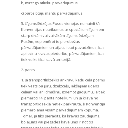
b) mirstīgo atlieku pārvadājumus;
c) pārceļotāju mantu pārvadājumus.
5. Līgumslēdzējas Puses vienojas nemainīt šīs
Konvencijas noteikumus ar speciāliem līgumiem
starp divām vai vairākām Līgumslēdzējam
Pusēm, nepiemērot to pierobežas
pārvadājumiem un atļaut lietot pavadzīmes, kas
apliecina kravas piederību, pārvadājumiem, kas
tiek veikti tikai savā teritorijā.
2. pants
1. Ja transportlīdzeklis ar kravu kādu ceļa posmu
tiek vests pa jūru, dzelzceļu, iekšējiem ūdens
ceļiem vai ar lidmašīnu, izņemot gadījumu, ja tiek
piemēroti 14. panta noteikumi un ja krava no
transportlīdzekļa netiek pārkrauta, šī Konvencija
piemērojama visam pārvadājumam kopumā.
Tomēr, ja tiks pierādīts, ka kravas zaudējums,
bojājums vai piegādes kavējums ir noticis