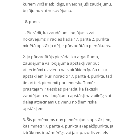
kuriem viņš ir atbildīgs, ir veicinājuši zaudējumu,
bojājumu vai nokavējumu.
18. pants
1. Pierādīt, ka zaudējums bojājums vai
nokavējums ir radies kāda 17. panta 2. punktā
minētā apstākļa dēļ, ir pārvadātāja pienākums.
2. Ja pārvadātājs pierāda, ka atgadījuma,
zaudējuma vai bojājuma apstākļi var būt
attiecināmi uz vienu vai vairākiem īpaša riska
apstākļiem, kuri norādīti 17. panta 4. punktā, tad
tie ari tiek pieņemti par iemeslu. Tomēr
prasītājam ir tiesības pierādīt, ka faktiski
zaudējuma vai bojājuma apstākļi nav pilnīgi vai
daļēji attiecināmi uz vienu no šiem riska
apstākļiem.
3. Šis pieņēmums nav piemērojams apstākļiem,
kas minēti 17. panta 4. punkta a) apakšpunktā, ja
iztrūkums ir pārmērīgs vai ja ir pazudis vesels