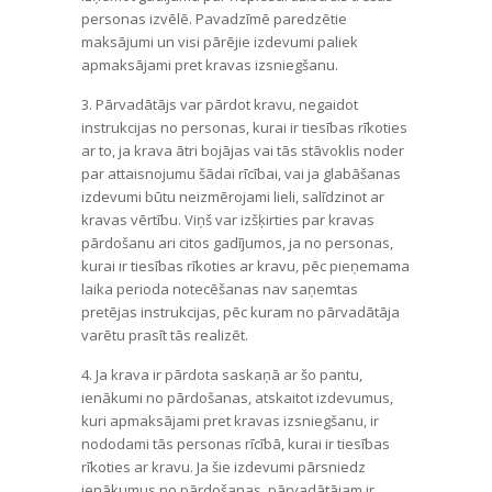
personas izvēlē. Pavadzīmē paredzētie
maksājumi un visi pārējie izdevumi paliek
apmaksājami pret kravas izsniegšanu.
3. Pārvadātājs var pārdot kravu, negaidot
instrukcijas no personas, kurai ir tiesības rīkoties
ar to, ja krava ātri bojājas vai tās stāvoklis noder
par attaisnojumu šādai rīcībai, vai ja glabāšanas
izdevumi būtu neizmērojami lieli, salīdzinot ar
kravas vērtību. Viņš var izšķirties par kravas
pārdošanu ari citos gadījumos, ja no personas,
kurai ir tiesības rīkoties ar kravu, pēc pieņemama
laika perioda notecēšanas nav saņemtas
pretējas instrukcijas, pēc kuram no pārvadātāja
varētu prasīt tās realizēt.
4. Ja krava ir pārdota saskaņā ar šo pantu,
ienākumi no pārdošanas, atskaitot izdevumus,
kuri apmaksājami pret kravas izsniegšanu, ir
nododami tās personas rīcībā, kurai ir tiesības
rīkoties ar kravu. Ja šie izdevumi pārsniedz
ienākumus no pārdošanas, pārvadātājam ir