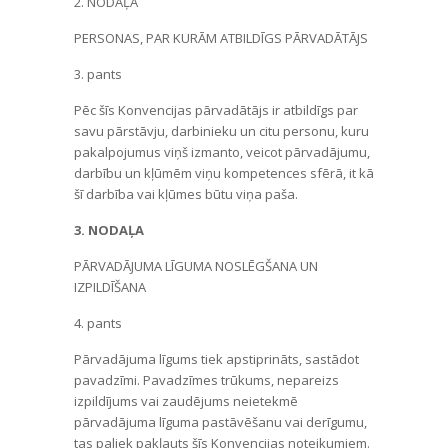
2. NODAĻA
PERSONAS, PAR KURĀM ATBILDĪGS PĀRVADĀTĀJS
3. pants
Pēc šīs Konvencijas pārvadātājs ir atbildīgs par
savu pārstāvju, darbinieku un citu personu, kuru
pakalpojumus viņš izmanto, veicot pārvadājumu,
darbību un kļūmēm viņu kompetences sfērā, it kā
šī darbība vai kļūmes būtu viņa paša.
3. NODA
ĻA
PĀRVADĀJUMA LĪGUMA NOSLĒGŠANA UN
IZPILDĪŠANA
4. pants
Pārvadājuma līgums tiek apstiprināts, sastādot
pavadzīmi. Pavadzīmes trūkums, nepareizs
izpildījums vai zaudējums neietekmē
pārvadājuma līguma pastāvēšanu vai derīgumu,
tas paliek pakļauts šīs Konvencijas noteikumiem.