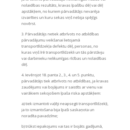
nolaidības rezultāts, kravas īpašību dēļ vai dēļ
apstākļiem, no kuriem pārvadātājs nevarēja
izvairīties un kuru sekas viņš nebija spējīgs
novērst.
3. Pārvadātājs netiek atbrīvots no atbildības
pārvadājumu veikšanai lietojamā
transportlīdzekļa defektu dēļ, personas, no
kuras viņš īrē transportlīdzekli un tās pārstāvju
vai darbinieku nelikumīgas rīcības un nolaidības
dēļ.
4. Ievērojot 18. panta 2., 3., 4. un 5. punktu,
pārvadātājs tiek atbrīvots no atbildības, ja kravas
zaudējums vai bojājums ir saistīts ar vienu vai
vairākiem sekojošiem īpaša riska apstākļiem:
a) tiek izmantoti vaļēji neapsegti transportlīdzekļi,
ja to izmantošana bija īpaši saskaņota un
noradīta pavadzīme;
b) trūkst iepakojums vai tas ir bojāts gadījumā,