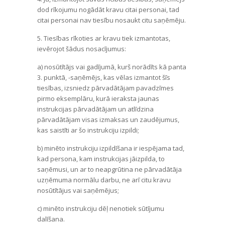
dod rīkojumu nogādāt kravu citai personai, tad
citai personai nav tiesību nosaukt citu saņēmēju.
5. Tiesības rīkoties ar kravu tiek izmantotas,
ievērojot šādus nosacījumus:
a) nosūtītājs vai gadījumā, kurš norādīts kā panta
3. punktā, -saņēmējs, kas vēlas izmantot šīs
tiesības, izsniedz pārvadātājam pavadzīmes
pirmo eksemplāru, kurā ieraksta jaunas
instrukcijas pārvadātājam un atlīdzina
pārvadātājam visas izmaksas un zaudējumus,
kas saistīti ar šo instrukciju izpildi;
b) minēto instrukciju izpildīšana ir iespējama tad,
kad persona, kam instrukcijas jāizpilda, to
saņēmusi, un ar to neapgrūtina ne pārvadātāja
uzņēmuma normālu darbu, ne arī citu kravu
nosūtītājus vai saņēmējus;
c) minēto instrukciju dēļ nenotiek sūtījumu
dalīšana.