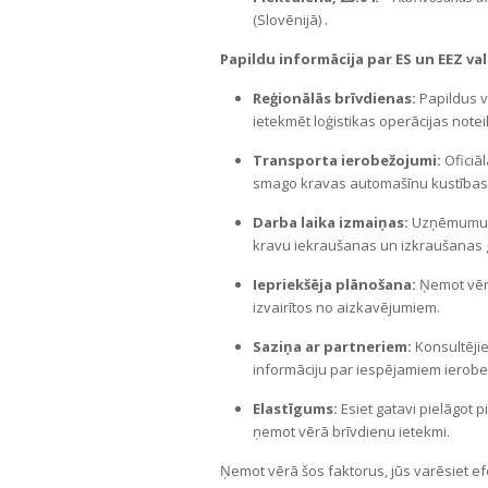
(Slovēnijā) .
Papildu informācija par ES un EEZ val
Reģionālās brīvdienas:
Papildus v
ietekmēt loģistikas operācijas note
Transporta ierobežojumi:
Oficiā
smago kravas automašīnu kustības a
Darba laika izmaiņas:
Uzņēmumu un
kravu iekraušanas un izkraušanas 
Iepriekšēja plānošana:
Ņemot vērā
izvairītos no aizkavējumiem.
Saziņa ar partneriem:
Konsultējie
informāciju par iespējamiem ierobe
Elastīgums:
Esiet gatavi pielāgot p
ņemot vērā brīvdienu ietekmi.
Ņemot vērā šos faktorus, jūs varēsiet e