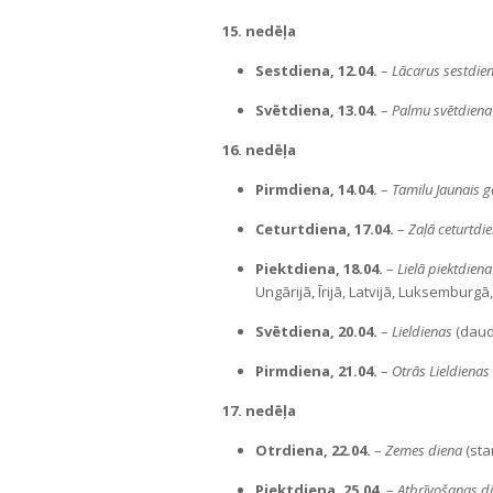
15. nedēļa
Sestdiena, 12.04.
–
Lācarus sestdie
Svētdiena, 13.04.
–
Palmu svētdiena
16. nedēļa
Pirmdiena, 14.04.
–
Tamilu Jaunais 
Ceturtdiena, 17.04.
–
Zaļā ceturtdi
Piektdiena, 18.04.
–
Lielā piektdiena
Ungārijā, Īrijā, Latvijā, Luksemburgā
Svētdiena, 20.04.
–
Lieldienas
(daudz
Pirmdiena, 21.04.
–
Otrās Lieldienas
17. nedēļa
Otrdiena, 22.04.
–
Zemes diena
(sta
Piektdiena, 25.04.
–
Atbrīvošanas d