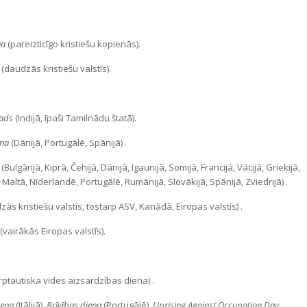
na
(pareizticīgo kristiešu kopienās).
(daudzās kristiešu valstīs).
gads
(Indijā, īpaši Tamilnādu štatā).
ena
(Dānijā, Portugālē, Spānijā) .
(Bulgārijā, Kiprā, Čehijā, Dānijā, Igaunijā, Somijā, Francijā, Vācijā, Grieķijā,
, Maltā, Nīderlandē, Portugālē, Rumānijā, Slovākijā, Spānijā, Zviedrijā) .
ās kristiešu valstīs, tostarp ASV, Kanādā, Eiropas valstīs) .
(vairākās Eiropas valstīs).
rptautiska vides aizsardzības diena) .
iena
(Itālijā),
Brīvības diena
(Portugālē),
Uprising Against Occupation Day