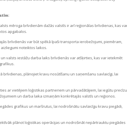
stīm:
alsts mēroga brīvdienām dažās valstīs ir arī reģionālas brīvdienas, kas va
iktos apgabalos.
lajās brīvdienās var būt spēkā īpaši transporta ierobežojumi, piemēram,
izliegumi noteiktos laikos.
 valsts iestāžu darba laiks brīvdienās var atšķirties, kas var ietekmēt
grafikus.
 brīvdienas, plānojiet kravu nosūtīšanu un saņemšanu savlaicīgi, lai
ties ar vietējiem loģistikas partneriem un pārvadātājiem, lai iegūtu precīzu
žojumiem un darba laika izmaiņām konkrētajās valstīs un reģionos.
iegādes grafikus un maršrutus, lai nodrošinātu savlaicīgu kravu piegādi,
fektīvāk plānot loģistikas operācijas un nodrošināt nepārtrauktu piegādes