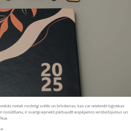
mikās notiek nozīmīgi svētki un brīvdienas, kas var ietekmēt loģistikas
 nosūtīšanu, ir svarīgi iepriekš pārbaudīt iespējamos ierobežojumus un
ikai.
a: