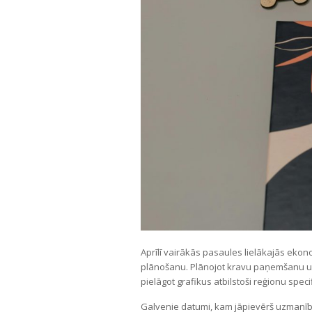
Aprīlī vairākās pasaules lielākajās ekono
plānošanu. Plānojot kravu paņemšanu un
pielāgot grafikus atbilstoši reģionu specif
Galvenie datumi, kam jāpievērš uzmanīb