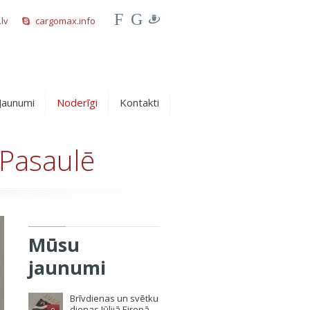
F
G
lv
cargomax.info
Jaunumi
Noderīgi
Kontakti
 Pasaulē
Mūsu
jaunumi
Brīvdienas un svētku
dienas Jūlijā Eiropā