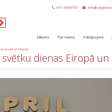
+371 67359770
info@cargomax.
Sākums
Par mums
Pakalpojumi
nas Eiropā un Pasaulē
 svētku dienas Eiropā un